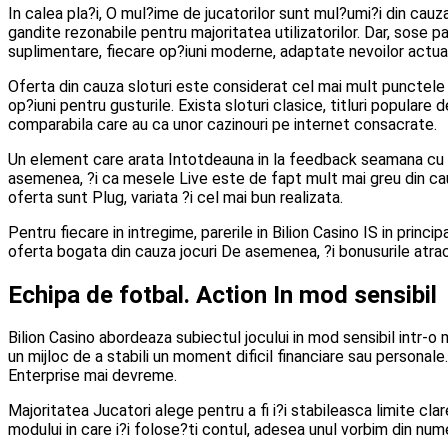
In calea pla?i, O mul?ime de jucatorilor sunt mul?umi?i din cauz
gandite rezonabile pentru majoritatea utilizatorilor. Dar, sose 
suplimentare, fiecare op?iuni moderne, adaptate nevoilor actua
Oferta din cauza sloturi este considerat cel mai mult punctele
op?iuni pentru gusturile. Exista sloturi clasice, titluri populare
comparabila care au ca unor cazinouri pe internet consacrate.
Un element care arata Intotdeauna in la feedback seamana cu P
asemenea, ?i ca mesele Live este de fapt mult mai greu din cau
oferta sunt Plug, variata ?i cel mai bun realizata.
Pentru fiecare in intregime, parerile in Bilion Casino IS in princ
oferta bogata din cauza jocuri De asemenea, ?i bonusurile atrac
Echipa de fotbal. Action In mod sensibil
Bilion Casino abordeaza subiectul jocului in mod sensibil intr-o m
un mijloc de a stabili un moment dificil financiare sau persona
Enterprise mai devreme.
Majoritatea Jucatori alege pentru a fi i?i stabileasca limite clar
modului in care i?i folose?ti contul, adesea unul vorbim din nu