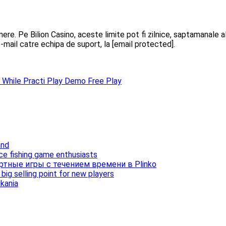
e. Pe Bilion Casino, aceste limite pot fi zilnice, saptamanale altf
 -mail catre echipa de suport, la [email protected].
s While Practi Play Demo Free Play
and
ice fishing game enthusiasts
ртные игры с течением времени в Plinko
ig selling point for new players
ukania