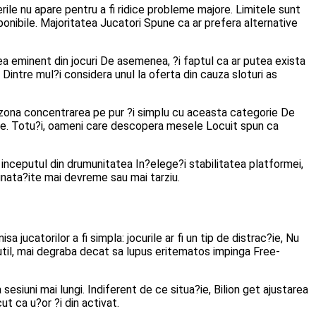
rile nu apare pentru a fi ridice probleme majore. Limitele sunt
ponibile. Majoritatea Jucatori Spune ca ar prefera alternative
a eminent din jocuri De asemenea, ?i faptul ca ar putea exista
. Dintre mul?i considera unul la oferta din cauza sloturi as
 zona concentrarea pe pur ?i simplu cu aceasta categorie De
 Ane. Totu?i, oameni care descopera mesele Locuit spun ca
la inceputul din drumunitatea In?elege?i stabilitatea platformei,
unata?ite mai devreme sau mai tarziu.
jucatorilor a fi simpla: jocurile ar fi un tip de distrac?ie, Nu
 util, mai degraba decat sa lupus eritematos impinga Free-
sesiuni mai lungi. Indiferent de ce situa?ie, Bilion get ajustarea
t ca u?or ?i din activat.