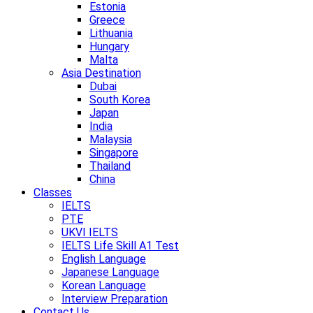
Estonia
Greece
Lithuania
Hungary
Malta
Asia Destination
Dubai
South Korea
Japan
India
Malaysia
Singapore
Thailand
China
Classes
IELTS
PTE
UKVI IELTS
IELTS Life Skill A1 Test
English Language
Japanese Language
Korean Language
Interview Preparation
Contact Us