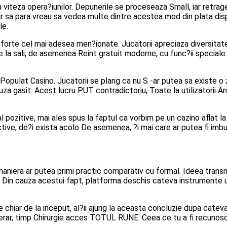
a viteza opera?iunilor. Depunerile se proceseaza Small, iar retrage
par sa para vreau sa vedea multe dintre acestea mod din plata dis
le.
 forte cel mai adesea men?ionate. Jucatorii apreciaza diversitate
 de la sali, de asemenea Reint gratuit moderne, cu func?ii speciale
opulat Casino. Jucatorii se plang ca nu S -ar putea sa existe o
za gasit. Acest lucru PUT contradictoriu, Toate la utilizatorii
ipal pozitive, mai ales spus la faptul ca vorbim pe un cazino aflat 
tive, de?i exista acolo De asemenea, ?i mai care ar putea fi imb
aniera ar putea primi practic comparativ cu formal. Ideea transmisa 
le. Din cauza acestui fapt, platforma deschis cateva instrumente
e chiar de la inceput, al?ii ajung la aceasta concluzie dupa cateva 
merar, timp Chirurgie acces TOTUL RUNE. Ceea ce tu a fi recunoscu