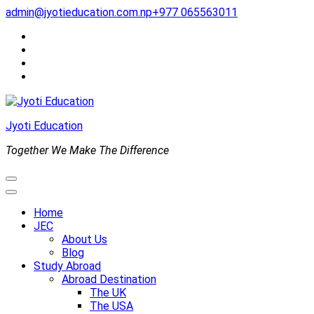
Skip
admin@jyotieducation.com.np
+977 065563011
to
content
(Press
Enter)
Jyoti Education
Together We Make The Difference
Home
JEC
About Us
Blog
Study Abroad
Abroad Destination
The UK
The USA