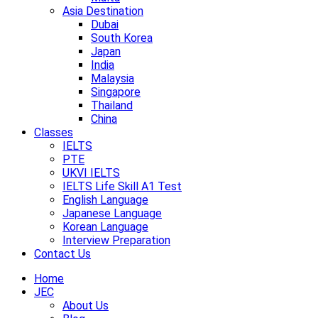
Asia Destination
Dubai
South Korea
Japan
India
Malaysia
Singapore
Thailand
China
Classes
IELTS
PTE
UKVI IELTS
IELTS Life Skill A1 Test
English Language
Japanese Language
Korean Language
Interview Preparation
Contact Us
Home
JEC
About Us