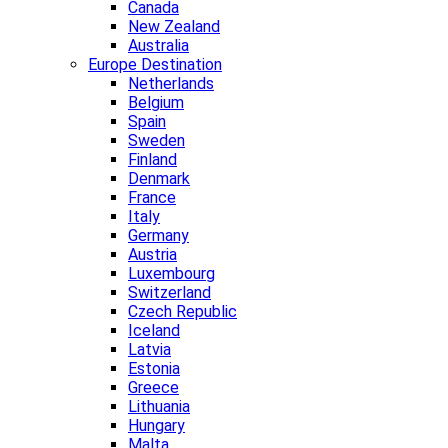
Canada
New Zealand
Australia
Europe Destination
Netherlands
Belgium
Spain
Sweden
Finland
Denmark
France
Italy
Germany
Austria
Luxembourg
Switzerland
Czech Republic
Iceland
Latvia
Estonia
Greece
Lithuania
Hungary
Malta