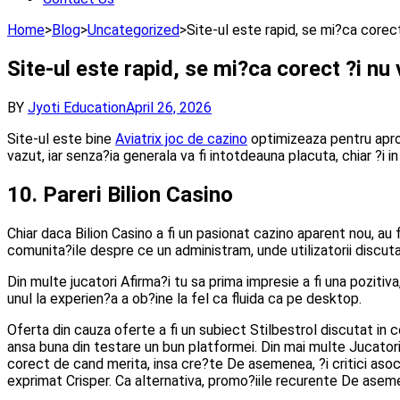
Home
>
Blog
>
Uncategorized
>
Site-ul este rapid, se mi?ca corec
Site-ul este rapid, se mi?ca corect ?i n
BY
Jyoti Education
April 26, 2026
Site-ul este bine
Aviatrix joc de cazino
optimizeaza pentru aproa
vazut, iar senza?ia generala va fi intotdeauna placuta, chiar ?i i
10. Pareri Bilion Casino
Chiar daca Bilion Casino a fi un pasionat cazino aparent nou, au
comunita?ile despre ce un administram, unde utilizatorii discut
Din multe jucatori Afirma?i tu sa prima impresie a fi una pozitiv
unul la experien?a a ob?ine la fel ca fluida ca pe desktop.
Oferta din cauza oferte a fi un subiect Stilbestrol discutat in c
ansa buna din testare un bun platformei. Din mai multe Jucatori 
corect de cand merita, insa cre?te De asemenea, ?i critici asoc
exprimat Crisper. Ca alternativa, promo?iile recurente De aseme