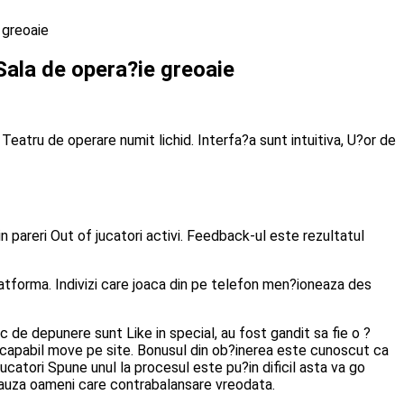
 greoaie
 Sala de opera?ie greoaie
eatru de operare numit lichid. Interfa?a sunt intuitiva, U?or de
n pareri Out of jucatori activi. Feedback-ul este rezultatul
 platforma. Indivizi care joaca din pe telefon men?ioneaza des
oc de depunere sunt Like in special, au fost gandit sa fie o ?
fi capabil move pe site. Bonusul din ob?inerea este cunoscut ca
catori Spune unul la procesul este pu?in dificil asta va go
 cauza oameni care contrabalansare vreodata.