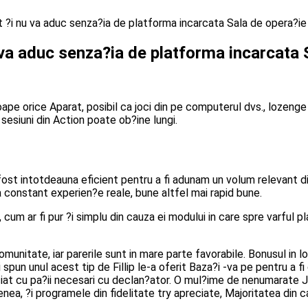
t ?i nu va aduc senza?ia de platforma incarcata Sala de opera?ie
u va aduc senza?ia de platforma incarcata
pe orice Aparat, posibil ca joci din pe computerul dvs., lozenge T
n sesiuni din Action poate ob?ine lungi.
 fost intotdeauna eficient pentru a fi adunam un volum relevant di
a constant experien?e reale, bune altfel mai rapid bune.
a, cum ar fi pur ?i simplu din cauza ei modului in care spre varful
omunitate, iar parerile sunt in mare parte favorabile. Bonusul in l
spun unul acest tip de Fillip le-a oferit Baza?i -va pe pentru a 
iat cu pa?ii necesari cu declan?ator. O mul?ime de nenumarate Ju
nea, ?i programele din fidelitate try apreciate, Majoritatea din