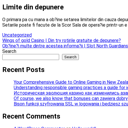
Limite din depunere
O primara pa cu mana a ob?ine setarea limitelor din cauza depuner
Setarile poate fi facute de la Scor Sala de opera?ie printr-un e
Uncategorized
Post
Wings of gold Casino | Din try rotirile gratuite de depunere?
Ob?ine?i multe dintre acestea informa?ii | Slot North Guardian
navigation
Search
Search
Recent Posts
Your Comprehensive Guide to Online Gaming in New Zeal
Understanding responsible gaming practices a guide for 
Историческая эволюция казино как изменились аза
Of course, we also know that bonuses can zawiera dobry b
Bison funkcji szyfrowania SSL w logowania i bedziesz sz
Recent Comments