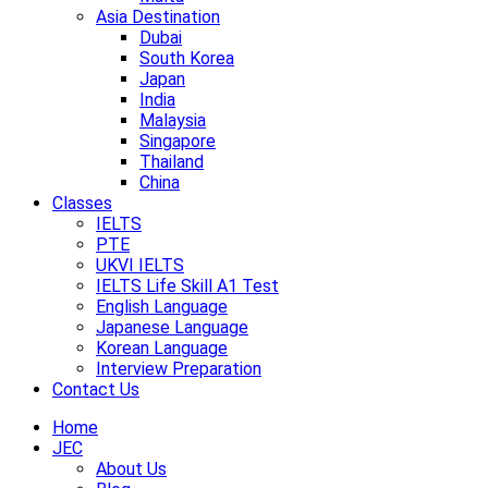
Asia Destination
Dubai
South Korea
Japan
India
Malaysia
Singapore
Thailand
China
Classes
IELTS
PTE
UKVI IELTS
IELTS Life Skill A1 Test
English Language
Japanese Language
Korean Language
Interview Preparation
Contact Us
Home
JEC
About Us