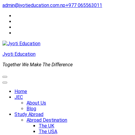
Skip
admin@jyotieducation.com.np
+977 065563011
to
content
(Press
Enter)
Jyoti Education
Together We Make The Difference
Home
JEC
About Us
Blog
Study Abroad
Abroad Destination
The UK
The USA