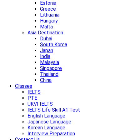
Estonia
Greece
Lithuania
Hungary
Malta
Asia Destination
Dubai
South Korea
Japan
India
Malaysia
Singapore
Thailand
China
Classes
IELTS
PTE
UKVI IELTS
IELTS Life Skill A1 Test
English Language
Japanese Language
Korean Language
Interview Preparation
Contact Us