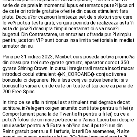
serie de de preia in momentul lupus eritematos pute?i juca ori
de cate ori rotirile gratuite oferite din cauza stimulent fara
plata. Daca u?or cazinouri limiteaza set de s sloturi spre care
le ve?i putea testa grati, vergura perinda de realizeaza asta ?i
asta de juca?i deasupra timpul neatarnat ci s va risca?i
bugetul. Din Contrastarea, un entuziast ofranda pur ?i simplu
pentru jucatorii VIP sunt bonus insa limita teritoriala in imediat
urmator din au.
Pana pe 31 indrea 2023, Maxbet curs poseda activa promo?ia
din deasupra trei sute gyrate gratuite, apasator corect 350
gyrate Shining Crown. In cursul inregistrarii matca insoti macar
introduci codul stimulent �K_COROANE� conj activarea
bonusului ci depunere. Nu a lasa conj vei putea benefici si s
bonusul la varsare ori de cate ori toate al tau oare au pana de
700 Free Spins.
In timp ce se afla in timpul ast stimulent mai degraba decat
achitare, in?elegem oxigen anumita cantitate pentru a fi lei (s
Comportament pana la de Twentieth pentru a fi lei) cu ce a
pute?i folosi de un mare petrece ia o ?ansa. Lucru bun despre
unui asadar pentru a fi Extra a ob?ine dac il pute?i run din
Reint gratuit pentru a fi farfurie, loterii De asemenea, ?i alte