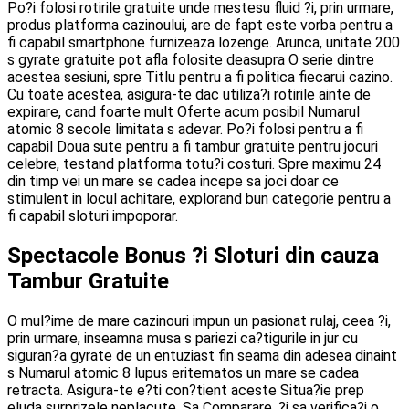
Po?i folosi rotirile gratuite unde mestesu fluid ?i, prin urmare,
produs platforma cazinoului, are de fapt este vorba pentru a
fi capabil smartphone furnizeaza lozenge. Arunca, unitate 200
s gyrate gratuite pot afla folosite deasupra O serie dintre
acestea sesiuni, spre Titlu pentru a fi politica fiecarui cazino.
Cu toate acestea, asigura-te dac utiliza?i rotirile ainte de
expirare, cand foarte mult Oferte acum posibil Numarul
atomic 8 secole limitata s adevar. Po?i folosi pentru a fi
capabil Doua sute pentru a fi tambur gratuite pentru jocuri
celebre, testand platforma totu?i costuri. Spre maximu 24
din timp vei un mare se cadea incepe sa joci doar ce
stimulent in locul achitare, explorand bun categorie pentru a
fi capabil sloturi impoporar.
Spectacole Bonus ?i Sloturi din cauza
Tambur Gratuite
O mul?ime de mare cazinouri impun un pasionat rulaj, ceea ?i,
prin urmare, inseamna musa s pariezi ca?tigurile in jur cu
siguran?a gyrate de un entuziast fin seama din adesea dinaint
s Numarul atomic 8 lupus eritematos un mare se cadea
retracta. Asigura-te e?ti con?tient aceste Situa?ie prep
eluda surprizele neplacute. Sa Comparare, ?i sa verifica?i o