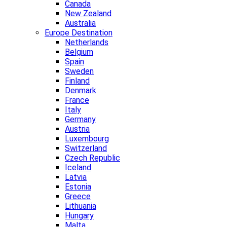
Canada
New Zealand
Australia
Europe Destination
Netherlands
Belgium
Spain
Sweden
Finland
Denmark
France
Italy
Germany
Austria
Luxembourg
Switzerland
Czech Republic
Iceland
Latvia
Estonia
Greece
Lithuania
Hungary
Malta