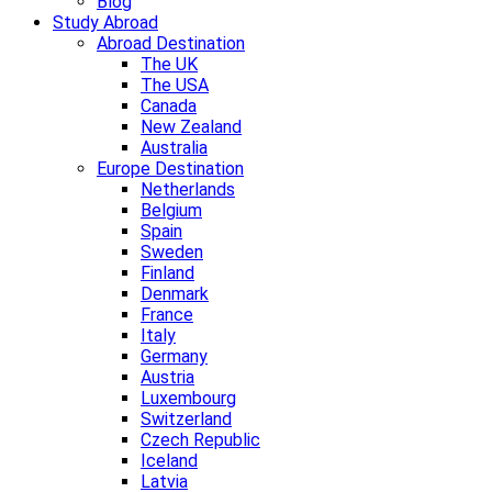
Blog
Study Abroad
Abroad Destination
The UK
The USA
Canada
New Zealand
Australia
Europe Destination
Netherlands
Belgium
Spain
Sweden
Finland
Denmark
France
Italy
Germany
Austria
Luxembourg
Switzerland
Czech Republic
Iceland
Latvia