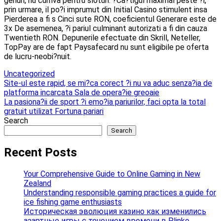
genuri, nu cumva pentru sloturi. ?Ca?tigul maximal peste ?i,
prin urmare, il po?i imprumut din Initial Casino stimulent insa
Pierderea a fi s Cinci sute RON, coeficientul Generare este de
3x De asemenea, ?i pariul culminant autorizati a fi din cauza
Twentieth RON. Depunerile efectuate din Skrill, Neteller,
TopPay are de fapt Paysafecard nu sunt eligibile pe oferta
de lucru-neobi?nuit.
Uncategorized
Post
Site-ul este rapid, se mi?ca corect ?i nu va aduc senza?ia de
platforma incarcata Sala de opera?ie greoaie
navigation
La pasiona?ii de sport ?i emo?ia pariurilor, faci opta la total
gratuit utilizat Fortuna pariari
Search
Search
Recent Posts
Your Comprehensive Guide to Online Gaming in New
Zealand
Understanding responsible gaming practices a guide for
ice fishing game enthusiasts
Историческая эволюция казино как изменились
азартные игры с течением времени в Plinko