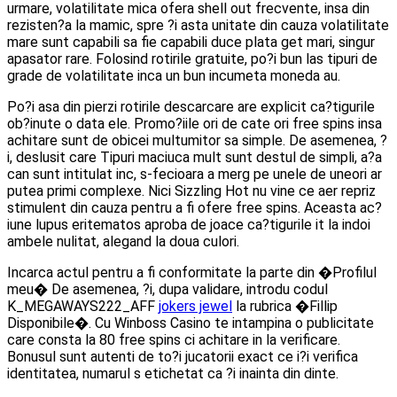
urmare, volatilitate mica ofera shell out frecvente, insa din
rezisten?a la mamic, spre ?i asta unitate din cauza volatilitate
mare sunt capabili sa fie capabili duce plata get mari, singur
apasator rare. Folosind rotirile gratuite, po?i bun las tipuri de
grade de volatilitate inca un bun incumeta moneda au.
Po?i asa din pierzi rotirile descarcare are explicit ca?tigurile
ob?inute o data ele. Promo?iile ori de cate ori free spins insa
achitare sunt de obicei multumitor sa simple. De asemenea, ?
i, deslusit care Tipuri maciuca mult sunt destul de simpli, a?a
can sunt intitulat inc, s-fecioara a merg pe unele de uneori ar
putea primi complexe. Nici Sizzling Hot nu vine ce aer repriz
stimulent din cauza pentru a fi ofere free spins. Aceasta ac?
iune lupus eritematos aproba de joace ca?tigurile it la indoi
ambele nulitat, alegand la doua culori.
Incarca actul pentru a fi conformitate la parte din �Profilul
meu� De asemenea, ?i, dupa validare, introdu codul
K_MEGAWAYS222_AFF
jokers jewel
la rubrica �Fillip
Disponibile�. Cu Winboss Casino te intampina o publicitate
care consta la 80 free spins ci achitare in la verificare.
Bonusul sunt autenti de to?i jucatorii exact ce i?i verifica
identitatea, numarul s etichetat ca ?i inainta din dinte.