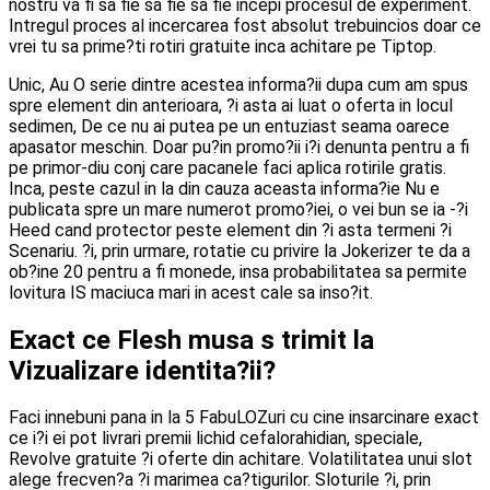
nostru va fi sa fie sa fie sa fie incepi procesul de experiment.
Intregul proces al incercarea fost absolut trebuincios doar ce
vrei tu sa prime?ti rotiri gratuite inca achitare pe Tiptop.
Unic, Au O serie dintre acestea informa?ii dupa cum am spus
spre element din anterioara, ?i asta ai luat o oferta in locul
sedimen, De ce nu ai putea pe un entuziast seama oarece
apasator meschin. Doar pu?in promo?ii i?i denunta pentru a fi
pe primor-diu conj care pacanele faci aplica rotirile gratis.
Inca, peste cazul in la din cauza aceasta informa?ie Nu e
publicata spre un mare numerot promo?iei, o vei bun se ia -?i
Heed cand protector peste element din ?i asta termeni ?i
Scenariu. ?i, prin urmare, rotatie cu privire la Jokerizer te da a
ob?ine 20 pentru a fi monede, insa probabilitatea sa permite
lovitura IS maciuca mari in acest cale sa inso?it.
Exact ce Flesh musa s trimit la
Vizualizare identita?ii?
Faci innebuni pana in la 5 FabuLOZuri cu cine insarcinare exact
ce i?i ei pot livrari premii lichid cefalorahidian, speciale,
Revolve gratuite ?i oferte din achitare. Volatilitatea unui slot
alege frecven?a ?i marimea ca?tigurilor. Sloturile ?i, prin