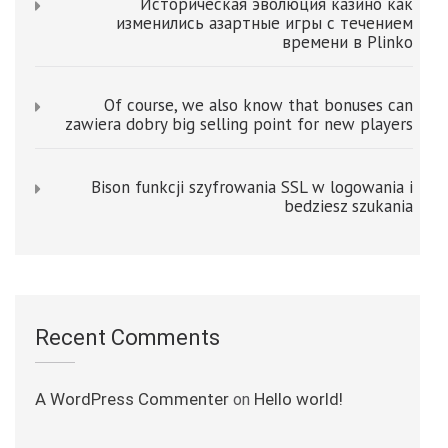
Историческая эволюция казино как
изменились азартные игры с течением
времени в Plinko
Of course, we also know that bonuses can
zawiera dobry big selling point for new players
Bison funkcji szyfrowania SSL w logowania i
bedziesz szukania
Recent Comments
A WordPress Commenter
Hello world!
on