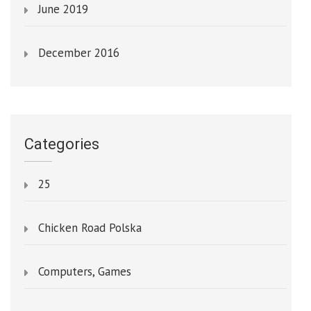
June 2019
December 2016
Categories
25
Chicken Road Polska
Computers, Games