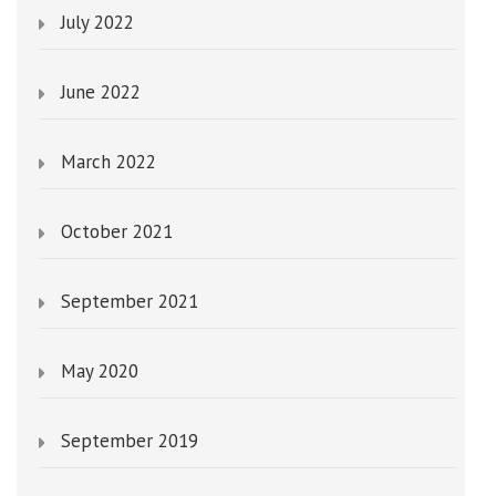
July 2022
June 2022
March 2022
October 2021
September 2021
May 2020
September 2019