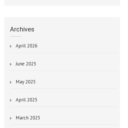
Archives
April 2026
June 2025
May 2025
April 2025
March 2025