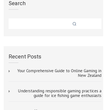
Search
Recent Posts
Your Comprehensive Guide to Online Gaming in
New Zealand
Understanding responsible gaming practices a
guide for ice fishing game enthusiasts