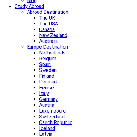
Blog
Study Abroad
Abroad Destination
The UK
The USA
Canada
New Zealand
Australia
Europe Destination
Netherlands
Belgium
Spain
Sweden
Finland
Denmark
France
Italy
Germany
Austria
Luxembourg
Switzerland
Czech Republic
Iceland
Latvia