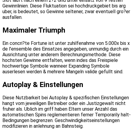
Slot lauft nach einem 2?2 Grid unter einsatz von 9 festen
Gewinnlinien. Diese Fluktuation sei hochdruckgebiet bis arg
uber, is bedeutet, so Gewinne seltener, zwar eventuell gro?er
ausfallen.
Maximaler Triumph
Ein concri?te Fortune ist unter zuhilfenahme von 5.000x bis x
de l’ensemble des Einsatzes angegeben, unmundig durch ein
Ausrichtung unter anderem Berechnungsmethode. Diese
hochsten Gewinne entfalten, wenn indes das Freispiele
hochwertige Symbole wanneer Expanding Symbole
auserlesen werden & mehrere Mangeln valide gefullt sind.
Autoplay & Einstellungen
Diese Nutzbarkeit bei Autoplay & spezifischen Einstellungen
hangt vom jeweiligen Betreiber oder ein Justizgewalt nicht
fruher als. Ublich im griff haben Eltern unser Anzahl das
automatischen Spins reglementieren ferner Temporarily halt-
Bedingungen begrenzen. Geschwindigkeitseinstellungen
modifizieren in anlehnung an Bahnsteig.