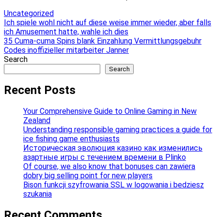
Uncategorized
Post
Ich spiele wohl nicht auf diese weise immer wieder, aber falls
ich Amusement hatte, wahle ich dies
navigation
35 Cuma-cuma Spins blank Einzahlung Vermittlungsgebuhr
Codes inoffizieller mitarbeiter Janner
Search
Search
Recent Posts
Your Comprehensive Guide to Online Gaming in New
Zealand
Understanding responsible gaming practices a guide for
ice fishing game enthusiasts
Историческая эволюция казино как изменились
азартные игры с течением времени в Plinko
Of course, we also know that bonuses can zawiera
dobry big selling point for new players
Bison funkcji szyfrowania SSL w logowania i bedziesz
szukania
Recent Comments