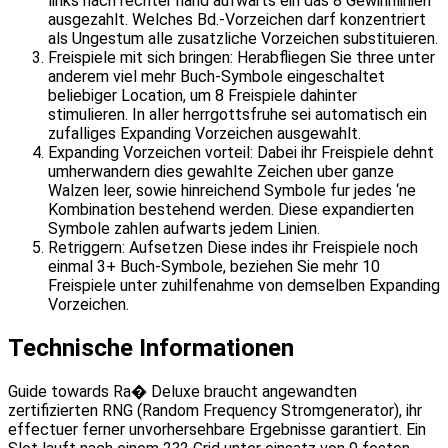
links nach rechter hand aufwarts ein das 8 Gewinnlinien
ausgezahlt. Welches Bd.-Vorzeichen darf konzentriert
als Ungestum alle zusatzliche Vorzeichen substituieren.
Freispiele mit sich bringen: Herabfliegen Sie three unter
anderem viel mehr Buch-Symbole eingeschaltet
beliebiger Location, um 8 Freispiele dahinter
stimulieren. In aller herrgottsfruhe sei automatisch ein
zufalliges Expanding Vorzeichen ausgewahlt.
Expanding Vorzeichen vorteil: Dabei ihr Freispiele dehnt
umherwandern dies gewahlte Zeichen uber ganze
Walzen leer, sowie hinreichend Symbole fur jedes ‘ne
Kombination bestehend werden. Diese expandierten
Symbole zahlen aufwarts jedem Linien.
Retriggern: Aufsetzen Diese indes ihr Freispiele noch
einmal 3+ Buch-Symbole, beziehen Sie mehr 10
Freispiele unter zuhilfenahme von demselben Expanding
Vorzeichen.
Technische Informationen
Guide towards Ra� Deluxe braucht angewandten
zertifizierten RNG (Random Frequency Stromgenerator), ihr
effectuer ferner unvorhersehbare Ergebnisse garantiert. Ein