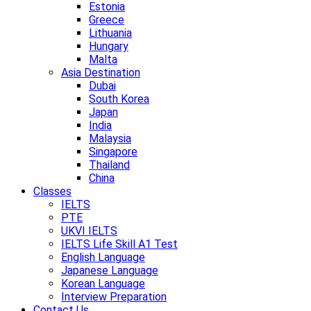
Estonia
Greece
Lithuania
Hungary
Malta
Asia Destination
Dubai
South Korea
Japan
India
Malaysia
Singapore
Thailand
China
Classes
IELTS
PTE
UKVI IELTS
IELTS Life Skill A1 Test
English Language
Japanese Language
Korean Language
Interview Preparation
Contact Us