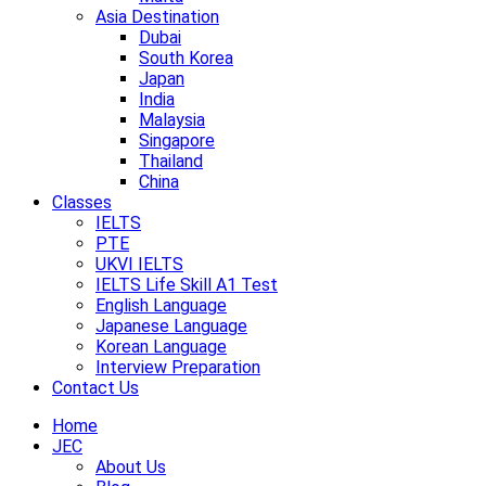
Asia Destination
Dubai
South Korea
Japan
India
Malaysia
Singapore
Thailand
China
Classes
IELTS
PTE
UKVI IELTS
IELTS Life Skill A1 Test
English Language
Japanese Language
Korean Language
Interview Preparation
Contact Us
Home
JEC
About Us