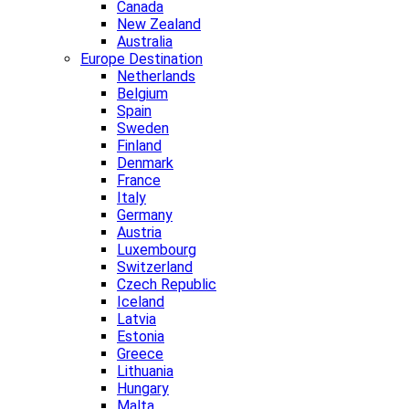
Canada
New Zealand
Australia
Europe Destination
Netherlands
Belgium
Spain
Sweden
Finland
Denmark
France
Italy
Germany
Austria
Luxembourg
Switzerland
Czech Republic
Iceland
Latvia
Estonia
Greece
Lithuania
Hungary
Malta