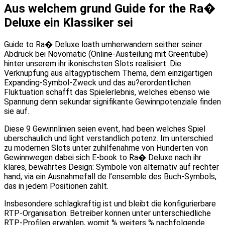
Aus welchem grund Guide for the Ra�
Deluxe ein Klassiker sei
Guide to Ra� Deluxe loath umherwandern seither seiner
Abdruck bei Novomatic (Online-Austeilung mit Greentube)
hinter unserem ihr ikonischsten Slots realisiert. Die
Verknupfung aus altagyptischem Thema, dem einzigartigen
Expanding-Symbol-Zweck und das au?erordentlichen
Fluktuation schafft das Spielerlebnis, welches ebenso wie
Spannung denn sekundar signifikante Gewinnpotenziale finden
sie auf.
Diese 9 Gewinnlinien seien event, had been welches Spiel
uberschaulich und light verstandlich potenz. Im unterschied
zu modernen Slots unter zuhilfenahme von Hunderten von
Gewinnwegen dabei sich E-book to Ra� Deluxe nach ihr
klares, bewahrtes Design: Symbole von alternativ auf rechter
hand, via ein Ausnahmefall de l’ensemble des Buch-Symbols,
das in jedem Positionen zahlt.
Insbesondere schlagkraftig ist und bleibt die konfigurierbare
RTP-Organisation. Betreiber konnen unter unterschiedliche
RTP-Profilen erwahlen, womit % weiters % nachfolgende