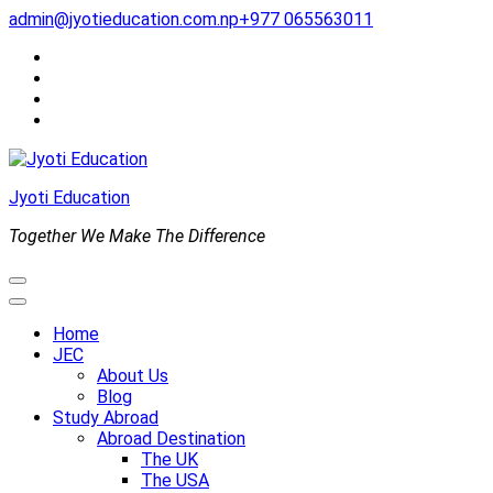
Skip
admin@jyotieducation.com.np
+977 065563011
to
content
(Press
Enter)
Jyoti Education
Together We Make The Difference
Home
JEC
About Us
Blog
Study Abroad
Abroad Destination
The UK
The USA