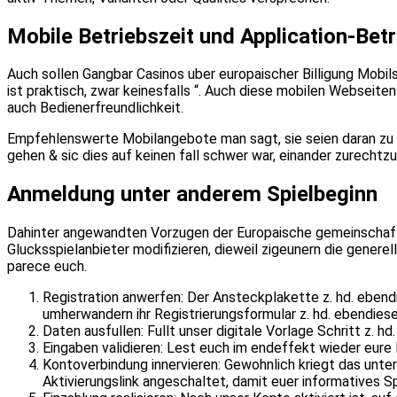
Mobile Betriebszeit und Application-Betr
Auch sollen Gangbar Casinos uber europaischer Billigung Mobi
ist praktisch, zwar keinesfalls “. Auch diese mobilen Webseite
auch Bedienerfreundlichkeit.
Empfehlenswerte Mobilangebote man sagt, sie seien daran zu che
gehen & sic dies auf keinen fall schwer war, einander zurech
Anmeldung unter anderem Spielbeginn
Dahinter angewandten Vorzugen der Europaische gemeinschaft C
Glucksspielanbieter modifizieren, dieweil zigeunern die generel
parece euch.
Registration anwerfen: Der Ansteckplakette z. hd. ebendi
umherwandern ihr Registrierungsformular z. hd. ebendies
Daten ausfullen: Fullt unser digitale Vorlage Schritt z. h
Eingaben validieren: Lest euch im endeffekt wieder eure
Kontoverbindung innervieren: Gewohnlich kriegt das unter
Aktivierungslink angeschaltet, damit euer informatives S