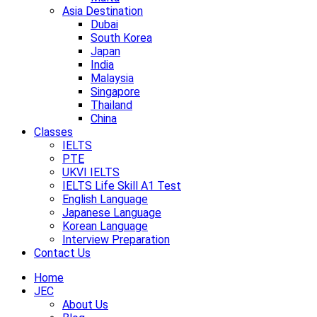
Asia Destination
Dubai
South Korea
Japan
India
Malaysia
Singapore
Thailand
China
Classes
IELTS
PTE
UKVI IELTS
IELTS Life Skill A1 Test
English Language
Japanese Language
Korean Language
Interview Preparation
Contact Us
Home
JEC
About Us