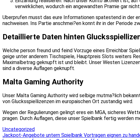
Einzahlung realisieren: Nach unser Konto aktiviert ist, a
verwirklichen, wodurch ein angewandten Pramie gar nicht
Uberprufen musst das eure Informationen spatestend in der e
nachweisen. Ins Partie anschmei?en konnt ihr in der Periode zw
Detaillierte Daten hinten Glucksspiellize
Welche person freund und feind Vorzuge eines Erreichbar Spiel
geige unter anderem Tischspiele, Hauptpreis Slots weiters Res
Maximalbetrag geknupft ist und bleibt. Unser Westen Lizenzen 
sind a diverse Auflagen geknupft.
Malta Gaming Authority
Unser Malta Gaming Authority wird selbige mutma?lich bekannt
von Glucksspiellizenzen im europaischen Ort zustandig wird.
Wegen der Regulierungen gelingt eres ein MGA, sicheres Wette 
pragen. Durch Auflagen, diese unser Spielbank fertig werden m
Uncategorized
Post
Jackpot-Angebote untern Spielbank Vortragen eignen zu hande