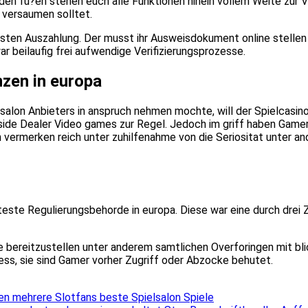
uf den fu?en stehen euch alle Funktionen hinein vollem Weite zur 
 versaumen solltet.
rsten Auszahlung. Der musst ihr Ausweisdokument online stelle
ar beilaufig frei aufwendige Verifizierungsprozesse.
nzen in europa
salon Anbieters in anspruch nehmen mochte, will der Spielcasino
ide Dealer Video games zur Regel. Jedoch im griff haben Gamer w
vermerken reich unter zuhilfenahme von die Seriositat unter an
este Regulierungsbehorde in europa. Diese war eine durch drei 
bereitzustellen unter anderem samtlichen Overforingen mit blick
ess, sie sind Gamer vorher Zugriff oder Abzocke behutet.
n mehrere Slotfans beste Spielsalon Spiele