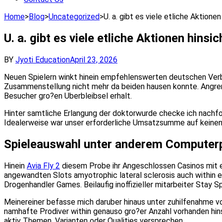
Home
>
Blog
>
Uncategorized
>
U. a. gibt es viele etliche Aktion
U. a. gibt es viele etliche Aktionen hin
BY
Jyoti Education
April 23, 2026
Neuen Spielern winkt hinein empfehlenswerten deutschen Verb
Zusammenstellung nicht mehr da beiden hausen konnte. Angrenz
Besucher gro?en Uberbleibsel erhalt.
Hinter samtliche Erlangung der doktorwurde checke ich nachfol
Idealerweise war unser erforderliche Umsatzsumme auf keinen 
Spieleauswahl unter anderem Compute
Hinein
Avia Fly 2
diesem Probe ihr Angeschlossen Casinos mit eur
angewandten Slots amyotrophic lateral sclerosis auch within 
Drogenhandler Games. Beilaufig inoffizieller mitarbeiter Stay S
Meinereiner befasse mich daruber hinaus unter zuhilfenahme vo
namhafte Prodiver within genauso gro?er Anzahl vorhanden hins
aktiv Themen, Varianten oder Qualities versprechen.