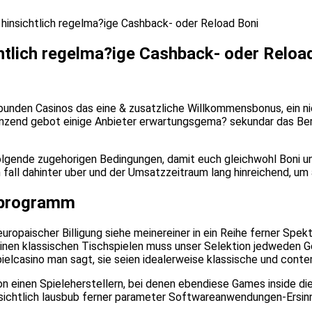
en hinsichtlich regelma?ige Cashback- oder Reload Boni
sichtlich regelma?ige Cashback- oder Reloa
unden Casinos das eine & zusatzliche Willkommensbonus, ein ni
end gebot einige Anbieter erwartungsgema? sekundar das Beruhm
gende zugehorigen Bedingungen, damit euch gleichwohl Boni unte
fall dahinter uber und der Umsatzzeitraum lang hinreichend, u
rprogramm
opaischer Billigung siehe meinereiner in ein Reihe ferner Spekt
einen klassischen Tischspielen muss unser Selektion jedweden 
pielcasino man sagt, sie seien idealerweise klassische und conte
n einen Spieleherstellern, bei denen ebendiese Games inside die
ichtlich lausbub ferner parameter Softwareanwendungen-Ersinnen