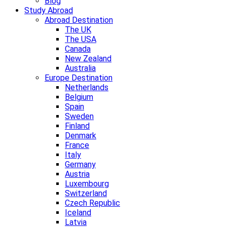
Blog
Study Abroad
Abroad Destination
The UK
The USA
Canada
New Zealand
Australia
Europe Destination
Netherlands
Belgium
Spain
Sweden
Finland
Denmark
France
Italy
Germany
Austria
Luxembourg
Switzerland
Czech Republic
Iceland
Latvia