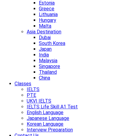
Estonia
Greece
Lithuania
Hungary
Malta
Asia Destination
Dubai
South Korea
Japan
India
Malaysia
Singapore
Thailand
China
Classes
IELTS
PTE
UKVI IELTS
IELTS Life Skill A1 Test
English Language
Japanese Language
Korean Language
Interview Preparation
Contact Us