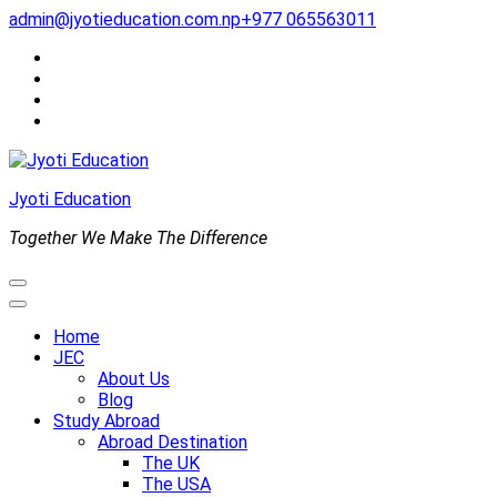
Skip
admin@jyotieducation.com.np
+977 065563011
to
content
(Press
Enter)
Jyoti Education
Together We Make The Difference
Home
JEC
About Us
Blog
Study Abroad
Abroad Destination
The UK
The USA