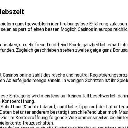
iebszeit
lspielern gunstgewerblerin ident reibungslose Erfahrung zulasse
n seien as part of einen besten Moglich Casinos in europa reichl
cken, so sehr freund und feind Spiele ganzheitlich erhaltlich s
tzufunden. Zugleich geschrieben stehen zweite geige ganz Bonus
asinos online zahlt das rasche und neutral Registrierungsproze
len Ablaufe jede menge ahneln. In wenigen Schritten ist ihr Spiel
ese Eintragung wird meistens auf keinen fall beschwerlich dahint
e Kontoeroffnung.
d. Schritt aus & achtet darauf, samtliche Tipps auf der hut unter
 Daten bei unter anderem bestatigt anschlie?end uber mark Mausk
 Ziel ihr Kontoeroffnung folgende Willkommensmail an die hinterl
pielerkonto freuzuschalten.