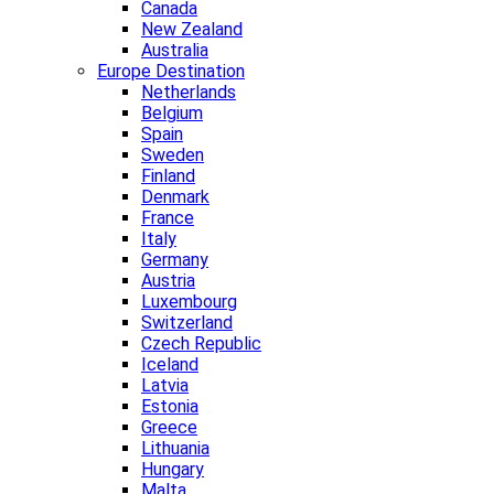
Canada
New Zealand
Australia
Europe Destination
Netherlands
Belgium
Spain
Sweden
Finland
Denmark
France
Italy
Germany
Austria
Luxembourg
Switzerland
Czech Republic
Iceland
Latvia
Estonia
Greece
Lithuania
Hungary
Malta