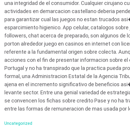
una integridad de el consumidor. Cualquier cirujano cu
actividades en demarcacion castellano deberia pender
para garantizar cual las juegos no estan trucados as
esparcimiento higienico. App celular, catalogos sobre 
followers, chat acerca de preparado, son algunos de l
porton alrededor juego en casinos en internet con lice
referente a la fundamental origen sobre colecta. Aun
acciones con el fin de presentar informacion sobre el
Portugal y no ha transpirado que la practica pueda p
formal, una Administracion Estatal de la Agencia Tri
ajena en el incremento significativo de beneficios a
levante sector. Entre una genial variedad de estrateg
se convencen los fichas sobre credito Pase y no ha t
entre las formas de remuneracion de mas usada por l
Uncategorized