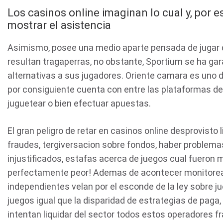
Los casinos online imaginan lo cual y, por 
mostrar el asistencia
Asimismo, posee una medio aparte pensada de jugar de
resultan tragaperras, no obstante, Sportium se ha gar
alternativas a sus jugadores. Oriente camara es uno d
por consiguiente cuenta con entre las plataformas d
juguetear o bien efectuar apuestas.
El gran peligro de retar en casinos online desprovisto
fraudes, tergiversacion sobre fondos, haber problema
injustificados, estafas acerca de juegos cual fueron m
perfectamente peor! Ademas de acontecer monitoread
independientes velan por el esconde de la ley sobre j
juegos igual que la disparidad de estrategias de paga
intentan liquidar del sector todos estos operadores 