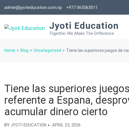
Skip
admin@jyotieducation.com.np
+977 065563011
to
content
Jyoti Education
(Press
Together We Make The Difference
Enter)
Home
>
Blog
>
Uncategorized
>
Tiene las superiores juegos de ca
Tiene las superiores juegos
referente a Espana, desprov
acumular dinero cierto
BY
JYOTI EDUCATION
APRIL 25, 2026