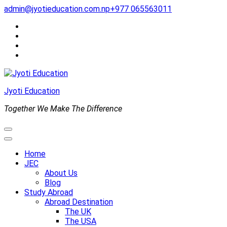
Skip
admin@jyotieducation.com.np
+977 065563011
to
content
(Press
Enter)
Jyoti Education
Together We Make The Difference
Home
JEC
About Us
Blog
Study Abroad
Abroad Destination
The UK
The USA