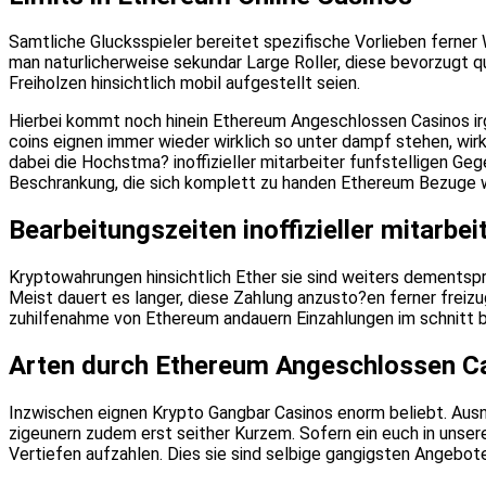
Samtliche Glucksspieler bereitet spezifische Vorlieben ferner
man naturlicherweise sekundar Large Roller, diese bevorzugt qu
Freiholzen hinsichtlich mobil aufgestellt seien.
Hierbei kommt noch hinein Ethereum Angeschlossen Casinos irg
coins eignen immer wieder wirklich so unter dampf stehen, wir
dabei die Hochstma? inoffizieller mitarbeiter funfstelligen 
Beschrankung, die sich komplett zu handen Ethereum Bezuge 
Bearbeitungszeiten inoffizieller mitarbe
Kryptowahrungen hinsichtlich Ether sie sind weiters dementsp
Meist dauert es langer, diese Zahlung anzusto?en ferner frei
zuhilfenahme von Ethereum andauern Einzahlungen im schnitt b
Arten durch Ethereum Angeschlossen Cas
Inzwischen eignen Krypto Gangbar Casinos enorm beliebt. Aus
zigeunern zudem erst seither Kurzem. Sofern ein euch in unse
Vertiefen aufzahlen. Dies sie sind selbige gangigsten Angebote