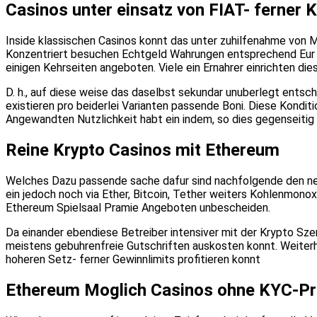
Casinos unter einsatz von FIAT- ferner
Inside klassischen Casinos konnt das unter zuhilfenahme von Me
Konzentriert besuchen Echtgeld Wahrungen entsprechend Eur z
einigen Kehrseiten angeboten. Viele ein Ernahrer einrichten d
D. h., auf diese weise das daselbst sekundar unuberlegt ents
existieren pro beiderlei Varianten passende Boni. Diese Kondi
Angewandten Nutzlichkeit habt ein indem, so dies gegenseitig 
Reine Krypto Casinos mit Ethereum
Welches Dazu passende sache dafur sind nachfolgende den ne
ein jedoch noch via Ether, Bitcoin, Tether weiters Kohlenmonoxi
Ethereum Spielsaal Pramie Angeboten unbescheiden.
Da einander ebendiese Betreiber intensiver mit der Krypto Sze
meistens gebuhrenfreie Gutschriften auskosten konnt. Weiterhi
hoheren Setz- ferner Gewinnlimits profitieren konnt
Ethereum Moglich Casinos ohne KYC-P