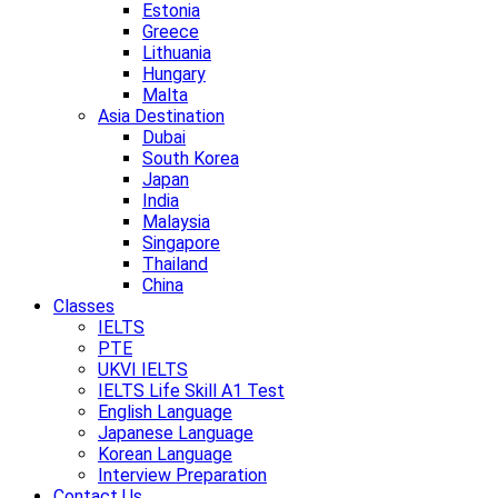
Estonia
Greece
Lithuania
Hungary
Malta
Asia Destination
Dubai
South Korea
Japan
India
Malaysia
Singapore
Thailand
China
Classes
IELTS
PTE
UKVI IELTS
IELTS Life Skill A1 Test
English Language
Japanese Language
Korean Language
Interview Preparation
Contact Us