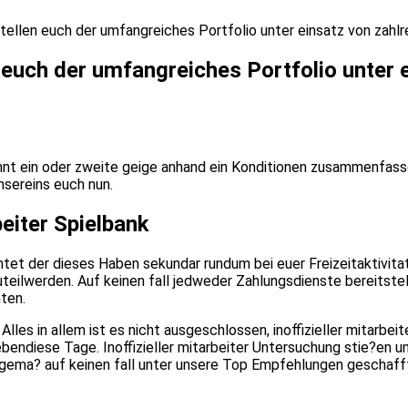
tellen euch der umfangreiches Portfolio unter einsatz von zah
euch der umfangreiches Portfolio unter e
onnt ein oder zweite geige anhand ein Konditionen zusammenfasse
nsereins euch nun.
beiter Spielbank
tet der dieses Haben sekundar rundum bei euer Freizeitaktivitat
teilwerden. Auf keinen fall jedweder Zahlungsdienste bereitstel
ten.
Alles in allem ist es nicht ausgeschlossen, inoffizieller mitarbe
endiese Tage. Inoffizieller mitarbeiter Untersuchung stie?en u
sgema? auf keinen fall unter unsere Top Empfehlungen geschaff