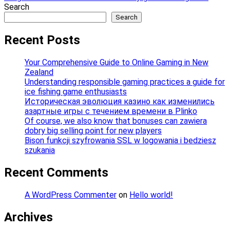
Search
Search
Recent Posts
Your Comprehensive Guide to Online Gaming in New
Zealand
Understanding responsible gaming practices a guide for
ice fishing game enthusiasts
Историческая эволюция казино как изменились
азартные игры с течением времени в Plinko
Of course, we also know that bonuses can zawiera
dobry big selling point for new players
Bison funkcji szyfrowania SSL w logowania i bedziesz
szukania
Recent Comments
A WordPress Commenter
on
Hello world!
Archives