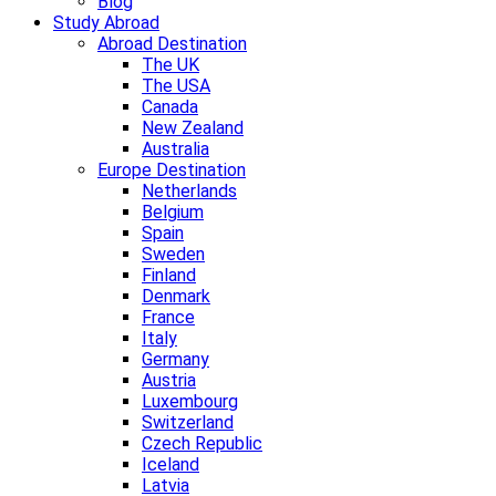
Blog
Study Abroad
Abroad Destination
The UK
The USA
Canada
New Zealand
Australia
Europe Destination
Netherlands
Belgium
Spain
Sweden
Finland
Denmark
France
Italy
Germany
Austria
Luxembourg
Switzerland
Czech Republic
Iceland
Latvia