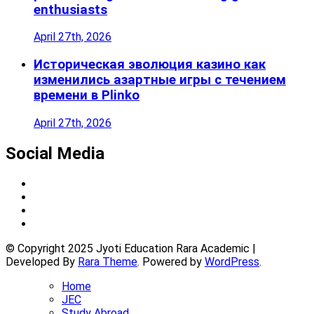
enthusiasts
April 27th, 2026
Историческая эволюция казино как
изменились азартные игры с течением
времени в Plinko
April 27th, 2026
Social Media
© Copyright 2025 Jyoti Education Rara Academic |
Developed By
Rara Theme
. Powered by
WordPress
.
Home
JEC
Study Abroad