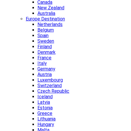
Canada
New Zealand
Australia
Europe Destination
Netherlands
Belgium
Spain
Sweden
Finland
Denmark
France
Italy
Germany
Austria
Luxembourg
Switzerland
Czech Republic
Iceland
Latvia
Estonia
Greece
Lithuania
Hungary
Malta