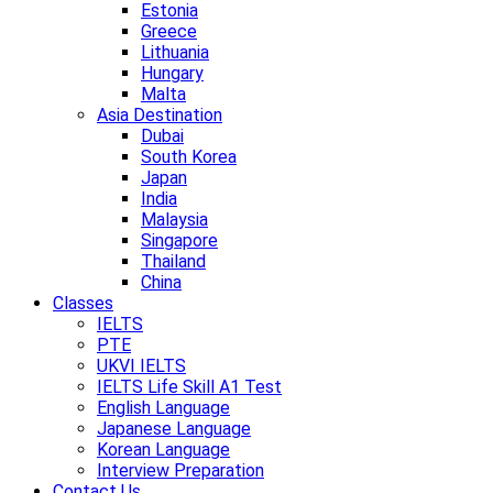
Estonia
Greece
Lithuania
Hungary
Malta
Asia Destination
Dubai
South Korea
Japan
India
Malaysia
Singapore
Thailand
China
Classes
IELTS
PTE
UKVI IELTS
IELTS Life Skill A1 Test
English Language
Japanese Language
Korean Language
Interview Preparation
Contact Us