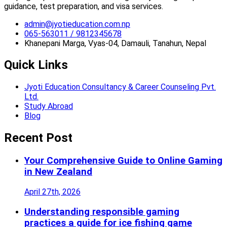
guidance, test preparation, and visa services.
admin@jyotieducation.com.np
065-563011 / 9812345678
Khanepani Marga, Vyas-04, Damauli, Tanahun, Nepal
Quick Links
Jyoti Education Consultancy & Career Counseling Pvt.
Ltd.
Study Abroad
Blog
Recent Post
Your Comprehensive Guide to Online Gaming
in New Zealand
April 27th, 2026
Understanding responsible gaming
practices a guide for ice fishing game