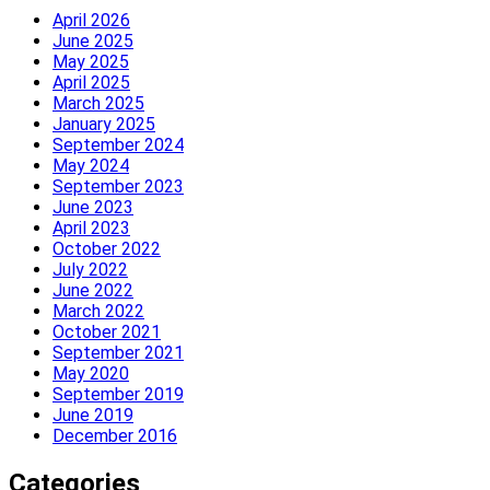
April 2026
June 2025
May 2025
April 2025
March 2025
January 2025
September 2024
May 2024
September 2023
June 2023
April 2023
October 2022
July 2022
June 2022
March 2022
October 2021
September 2021
May 2020
September 2019
June 2019
December 2016
Categories