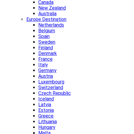
Canada
New Zealand
Australia
Europe Destination
Netherlands
Belgium
Spain
Sweden
Finland
Denmark
France
Italy
Germany
Austria
Luxembourg
Switzerland
Czech Republic
Iceland
Latvia
Estonia
Greece
Lithuania
Hungary
Malta