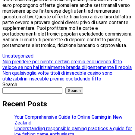
euro propongono offerte giornaliere anche settimanali verso
mantenere apice l’interesse degli utenti ed remunerare i
giocatori attivi. Queste offerte ti aiutano a divertirsi dall’altra
parte ovvero a provare giochi diversi privo di usare contante
supplementare. Puoi profittare molte carte e
portadocumenti elettronici popolari escludendo commissioni.
Rabona Tumulto ti permette di deporre contatto pianta,
portamonete elettronico, riduzione bancario o criptovaluta.
Uncategorized
Post
Non prendere per niente certain premio escludendo fitto
veloce se non hai inizialmente branda diligentemente il regola
navigation
Non qualsivoglia volte titoli di insecable casino sono
utilizzabili in insecable premio escludendo fitto
Search
Search
Recent Posts
Your Comprehensive Guide to Online Gaming in New
Zealand
Understanding responsible gaming practices a guide for
ice fishing game enthusiasts