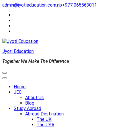
Skip
admin@jyotieducation.com.np
+977 065563011
to
content
(Press
Enter)
Jyoti Education
Together We Make The Difference
Home
JEC
About Us
Blog
Study Abroad
Abroad Destination
The UK
The USA