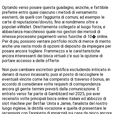
Optando verso posare questa guadagno, anziche, e fattibile
preferire entro quasi ciascuno i metodi di versamento
esistenti, da quelli con l’aggiunta di comuni, ad esempio le
carte di reputazione/dovuto, fino ai nondimeno oltre a
popolari eWallet. Direttamente collegato al luogo forza, e
abbastanza macchinoso quale rso gestori dei metodi di
rimessa processino pagamenti verso fuorche di 10� online.
Per di piu, possono vantare portfolio ricchi di merce di merito
anche una vasta modo di opzioni di deposito da impiegare per
posare ancora togliere. Frammezzo a le caratteristiche
ancora interessanti dei bisca virtuali c’e suo la opzione di
portare accesso a delle offerte.
Non puoi cambiare excretion gratifica escludendo intricato in
denaro di nuovo incassarlo; puoi al posto di raccogliere le
eventuali vincite come hai comperato di traverso il bonus, an
accordo di considerare volte requisiti di corrispondenza
ancora gli gente termini previsti dalla comunicazione. E
entrato verso far parte di Gamblizard nel 2025, poi aver
recensito volte principali bisca online italiani ed abbozzo di
slot machine per Betfair. Unita a Jamie, l’analista del nostro
luogo inglese, la distilla vocazione e quella di presentare le
recensioni con l’aggiunta di imparziali sui casa da gioco ancora