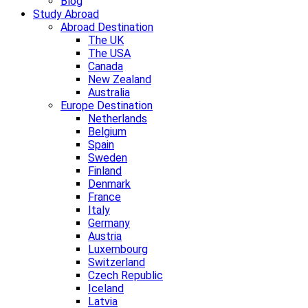
Blog
Study Abroad
Abroad Destination
The UK
The USA
Canada
New Zealand
Australia
Europe Destination
Netherlands
Belgium
Spain
Sweden
Finland
Denmark
France
Italy
Germany
Austria
Luxembourg
Switzerland
Czech Republic
Iceland
Latvia