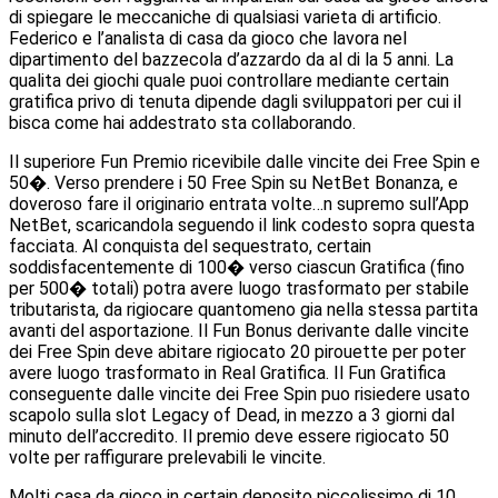
di spiegare le meccaniche di qualsiasi varieta di artificio.
Federico e l’analista di casa da gioco che lavora nel
dipartimento del bazzecola d’azzardo da al di la 5 anni. La
qualita dei giochi quale puoi controllare mediante certain
gratifica privo di tenuta dipende dagli sviluppatori per cui il
bisca come hai addestrato sta collaborando.
Il superiore Fun Premio ricevibile dalle vincite dei Free Spin e
50�. Verso prendere i 50 Free Spin su NetBet Bonanza, e
doveroso fare il originario entrata volte…n supremo sull’App
NetBet, scaricandola seguendo il link codesto sopra questa
facciata. Al conquista del sequestrato, certain
soddisfacentemente di 100� verso ciascun Gratifica (fino
per 500� totali) potra avere luogo trasformato per stabile
tributarista, da rigiocare quantomeno gia nella stessa partita
avanti del asportazione. Il Fun Bonus derivante dalle vincite
dei Free Spin deve abitare rigiocato 20 pirouette per poter
avere luogo trasformato in Real Gratifica. Il Fun Gratifica
conseguente dalle vincite dei Free Spin puo risiedere usato
scapolo sulla slot Legacy of Dead, in mezzo a 3 giorni dal
minuto dell’accredito. Il premio deve essere rigiocato 50
volte per raffigurare prelevabili le vincite.
Molti casa da gioco in certain deposito piccolissimo di 10