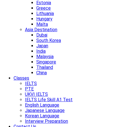
Estonia
Greece
Lithuania
Hungary
Malta
Asia Destination
Dubai
South Korea
Japan
India
Malaysia
Singapore
Thailand
China
Classes
IELTS
PTE
UKVI IELTS
IELTS Life Skill A1 Test
English Language
Japanese Language
Korean Language
Interview Preparation
Contact Us