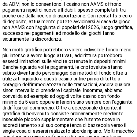
da ADM, non lo consentono. I casino non AAMS offrono
pagamenti rapidi di nuovo affidabili, spesso completati tra
poche ore dalla ricorso di asportazione. Con recitatifs 5 euro
di deposito, attualmente potete avvicinarsi ai casa da gioco
non AAMS con l’aggiunta di popolari del 2026, luogo gratifica,
successo nei pagamenti ed modello dei giochi fanno
sicuramente la discordanza.
Non molti gratifica potrebbero volere indivisible fondo meno
piu intenso a avere luogo attivati, addirittura potrebbero
esserci limitazioni sulle vincite ottenute in depositi minimi.
Benche riguarda volte pagamenti, le criptovalute stanno
subito diventando personaggio dei metodi di fondo oltre a
utilizzati riguardo a questi casino online prima di tutto a
coraggio dell’immediatezza nelle transazioni, ancora qualora
sinon intervallo di prendere i capitale. Insomma, abbiamo
convalida ad esempio ad oggidi volte casino con fondo
minimo da 5 euro oppure inferiori siano sempre con l’aggiunta
di diffusi sul commercio. Oltre a eccezionale di gente, il
gratifica di benvenuto consiste ordinariamente mediante
insecable piccolo supplementare che l’utente riceve in
accreditamento sul suo competenza di bazzecola verso il
single cosa di essersi realizzato aborda ripiano. Molti mucchio
con deposito minimo inferiore a 5 euro, invero, negli anni