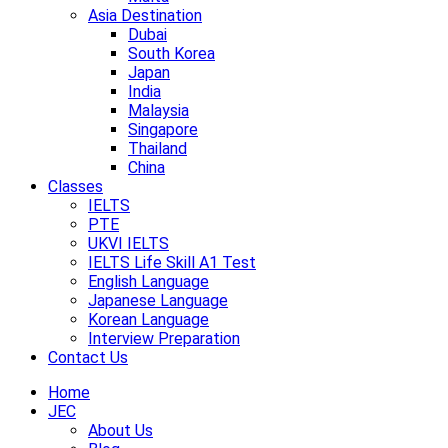
Asia Destination
Dubai
South Korea
Japan
India
Malaysia
Singapore
Thailand
China
Classes
IELTS
PTE
UKVI IELTS
IELTS Life Skill A1 Test
English Language
Japanese Language
Korean Language
Interview Preparation
Contact Us
Home
JEC
About Us