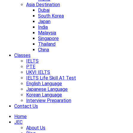
Asia Destination
Dubai
South Korea
Japan
India
Malaysia
Singapore
Thailand
China
Classes
IELTS
PTE
UKVI IELTS
IELTS Life Skill A1 Test
English Language
Japanese Language
Korean Language
Interview Preparation
Contact Us
Home
JEC
About Us