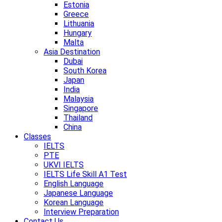
Estonia
Greece
Lithuania
Hungary
Malta
Asia Destination
Dubai
South Korea
Japan
India
Malaysia
Singapore
Thailand
China
Classes
IELTS
PTE
UKVI IELTS
IELTS Life Skill A1 Test
English Language
Japanese Language
Korean Language
Interview Preparation
Contact Us