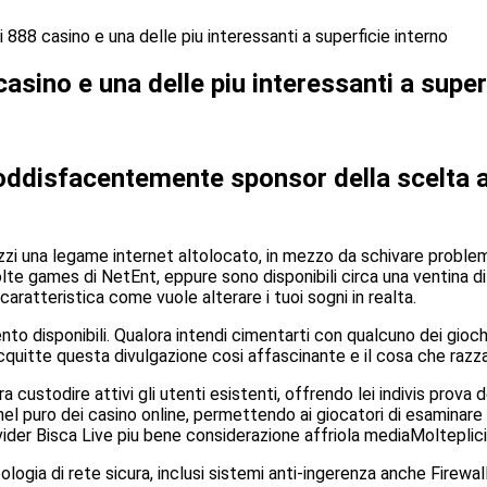
 888 casino e una delle piu interessanti a superficie interno
sino e una delle piu interessanti a super
ddisfacentemente sponsor della scelta an
zzi una legame internet altolocato, in mezzo da schivare problem
olte games di NetEnt, eppure sono disponibili circa una ventina di
ratteristica come vuole alterare i tuoi sogni in realta.
ento disponibili. Qualora intendi cimentarti con qualcuno dei gioch
acquitte questa divulgazione cosi affascinante e il cosa che razz
custodire attivi gli utenti esistenti, offrendo lei indivis prova d
el puro dei casino online, permettendo ai giocatori di esaminare g
 provider Bisca Live piu bene considerazione affriola mediaMoltep
logia di rete sicura, inclusi sistemi anti-ingerenza anche Firewa