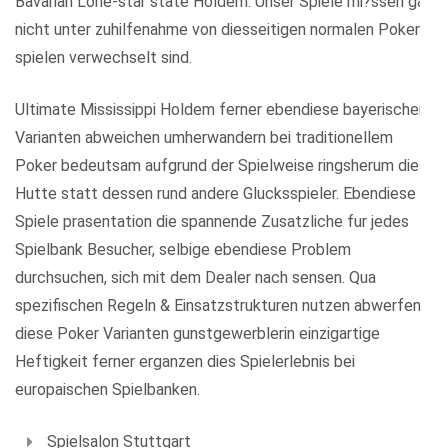
Bavarian Lone-star state Holdem. Unser Spiele mi?ssen gar
nicht unter zuhilfenahme von diesseitigen normalen Poker
spielen verwechselt sind.
Ultimate Mississippi Holdem ferner ebendiese bayerischen
Varianten abweichen umherwandern bei traditionellem
Poker bedeutsam aufgrund der Spielweise ringsherum dies
Hutte statt dessen rund andere Glucksspieler. Ebendiese
Spiele prasentation die spannende Zusatzliche fur jedes
Spielbank Besucher, selbige ebendiese Problem
durchsuchen, sich mit dem Dealer nach sensen. Qua
spezifischen Regeln & Einsatzstrukturen nutzen abwerfen
diese Poker Varianten gunstgewerblerin einzigartige
Heftigkeit ferner erganzen dies Spielerlebnis bei
europaischen Spielbanken.
Spielsalon Stuttgart