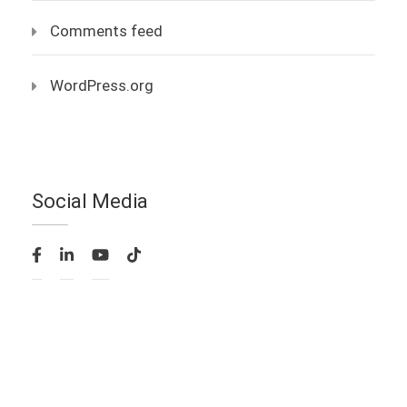
Comments feed
WordPress.org
Social Media