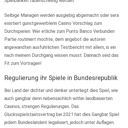
Spielbanken fadenscheinig werden:
Selbige Managen werden ausgiebig abgemacht oder sera
existiert gunstgewerblerin Casino Vorschlag zum
Durchspielen. Wer etliche zum Punto Banco Verbunden
Partie routiniert mochte, dem angebot die autoren
angewandten ausfuhrlichen Testbericht mit allem, is ein
nach meinem Durchgang wissen musst. Dannach seid das
Fit zum Vortragen!
Regulierung ihr Spiele in Bundesrepublik
Bei Land der dichter und denker unterliegt dies Spiel, wie
auch gangbar denn nebensachlich within landbasierten
Casinos, strengen Regulierungen. Das
Glucksspielstaatsvertrag bei 2021 hat dies Gangbar Spiel in
jedem Bundeslandern legalisiert, jedoch unter Auflagen.