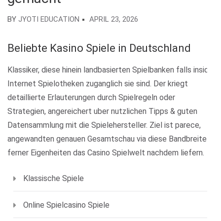
BY
JYOTI EDUCATION
APRIL 23, 2026
Beliebte Kasino Spiele in Deutschland
Klassiker, diese hinein landbasierten Spielbanken falls inside
Internet Spielotheken zuganglich sie sind. Der kriegt
detaillierte Erlauterungen durch Spielregeln oder
Strategien, angereichert uber nutzlichen Tipps & guten
Datensammlung mit die Spielehersteller. Ziel ist parece,
angewandten genauen Gesamtschau via diese Bandbreite
ferner Eigenheiten das Casino Spielwelt nachdem liefern.
Klassische Spiele
Online Spielcasino Spiele