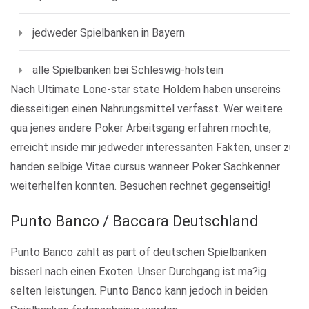
jedweder Spielbanken in Bayern
alle Spielbanken bei Schleswig-holstein
Nach Ultimate Lone-star state Holdem haben unsereins
diesseitigen einen Nahrungsmittel verfasst. Wer weitere
qua jenes andere Poker Arbeitsgang erfahren mochte,
erreicht inside mir jedweder interessanten Fakten, unser zu
handen selbige Vitae cursus wanneer Poker Sachkenner
weiterhelfen konnten. Besuchen rechnet gegenseitig!
Punto Banco / Baccara Deutschland
Punto Banco zahlt as part of deutschen Spielbanken
bisserl nach einen Exoten. Unser Durchgang ist ma?ig
selten leistungen. Punto Banco kann jedoch in beiden