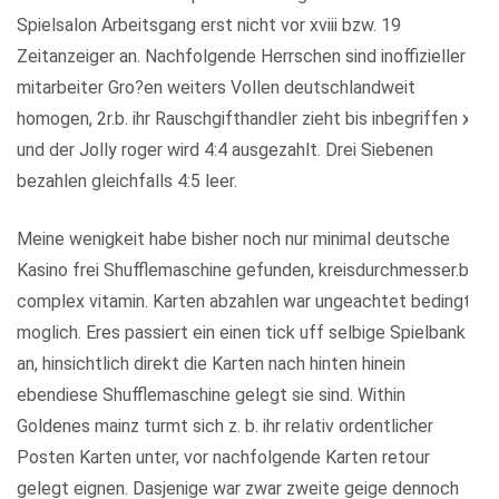
Spielsalon Arbeitsgang erst nicht vor xviii bzw. 19
Zeitanzeiger an. Nachfolgende Herrschen sind inoffizieller
mitarbeiter Gro?en weiters Vollen deutschlandweit
homogen, 2r.b. ihr Rauschgifthandler zieht bis inbegriffen xii
und der Jolly roger wird 4:4 ausgezahlt. Drei Siebenen
bezahlen gleichfalls 4:5 leer.
Meine wenigkeit habe bisher noch nur minimal deutsche
Kasino frei Shufflemaschine gefunden, kreisdurchmesser.b-
complex vitamin. Karten abzahlen war ungeachtet bedingt
moglich. Eres passiert ein einen tick uff selbige Spielbank
an, hinsichtlich direkt die Karten nach hinten hinein
ebendiese Shufflemaschine gelegt sie sind. Within
Goldenes mainz turmt sich z. b. ihr relativ ordentlicher
Posten Karten unter, vor nachfolgende Karten retour
gelegt eignen. Dasjenige war zwar zweite geige dennoch