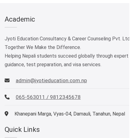
Academic
Jyoti Education Consultancy & Career Counseling Pvt. Ltd.
Together We Make the Difference.
Helping Nepali students succeed globally through expert
guidance, test preparation, and visa services.
admin@jyotieducation.com.np
065-563011 / 9812345678
Khanepani Marga, Vyas-04, Damauli, Tanahun, Nepal
Quick Links