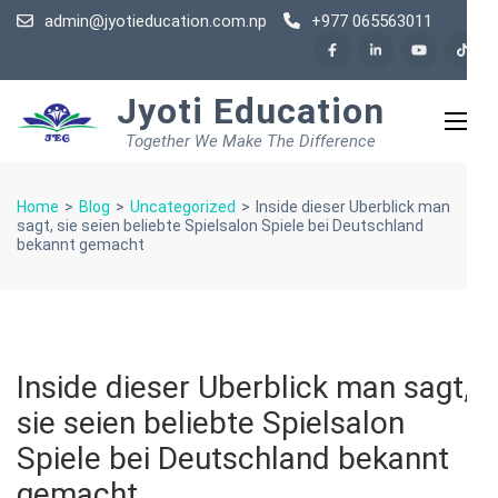
Skip
admin@jyotieducation.com.np
+977 065563011
to
content
Jyoti Education
(Press
Enter)
Together We Make The Difference
Home
>
Blog
>
Uncategorized
>
Inside dieser Uberblick man
sagt, sie seien beliebte Spielsalon Spiele bei Deutschland
bekannt gemacht
Inside dieser Uberblick man sagt,
sie seien beliebte Spielsalon
Spiele bei Deutschland bekannt
gemacht