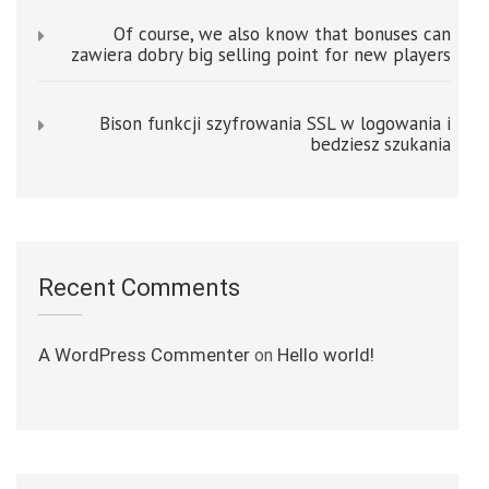
Of course, we also know that bonuses can
zawiera dobry big selling point for new players
Bison funkcji szyfrowania SSL w logowania i
bedziesz szukania
Recent Comments
A WordPress Commenter
Hello world!
on