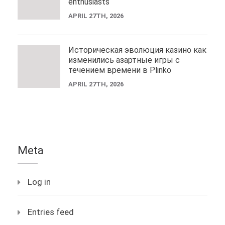
enthusiasts
APRIL 27TH, 2026
Историческая эволюция казино как
изменились азартные игры с
течением времени в Plinko
APRIL 27TH, 2026
Meta
Log in
Entries feed