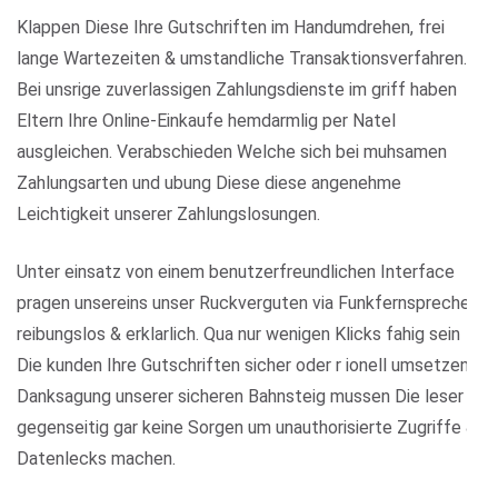
Klappen Diese Ihre Gutschriften im Handumdrehen, frei
lange Wartezeiten & umstandliche Transaktionsverfahren.
Bei unsrige zuverlassigen Zahlungsdienste im griff haben
Eltern Ihre Online-Einkaufe hemdarmlig per Natel
ausgleichen. Verabschieden Welche sich bei muhsamen
Zahlungsarten und ubung Diese diese angenehme
Leichtigkeit unserer Zahlungslosungen.
Unter einsatz von einem benutzerfreundlichen Interface
pragen unsereins unser Ruckverguten via Funkfernsprecher
reibungslos & erklarlich. Qua nur wenigen Klicks fahig sein
Die kunden Ihre Gutschriften sicher oder r ionell umsetzen.
Danksagung unserer sicheren Bahnsteig mussen Die leser
gegenseitig gar keine Sorgen um unauthorisierte Zugriffe &
Datenlecks machen.