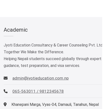
Academic
Jyoti Education Consultancy & Career Counseling Pvt. Ltd.
Together We Make the Difference.
Helping Nepali students succeed globally through expert
guidance, test preparation, and visa services.
admin@jyotieducation.com.np
065-563011 / 9812345678
Khanepani Marga, Vyas-04, Damauli, Tanahun, Nepal