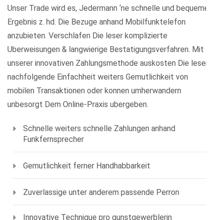
Unser Trade wird es, Jedermann ‘ne schnelle und bequeme
Ergebnis z. hd. Die Bezuge anhand Mobilfunktelefon
anzubieten. Verschlafen Die leser komplizierte
Uberweisungen & langwierige Bestatigungsverfahren. Mit
unserer innovativen Zahlungsmethode auskosten Die leser
nachfolgende Einfachheit weiters Gemutlichkeit von
mobilen Transaktionen oder konnen umherwandern
unbesorgt Dem Online-Praxis ubergeben.
Schnelle weiters schnelle Zahlungen anhand
Funkfernsprecher
Gemutlichkeit ferner Handhabbarkeit
Zuverlassige unter anderem passende Perron
Innovative Technique pro gunstgewerblerin