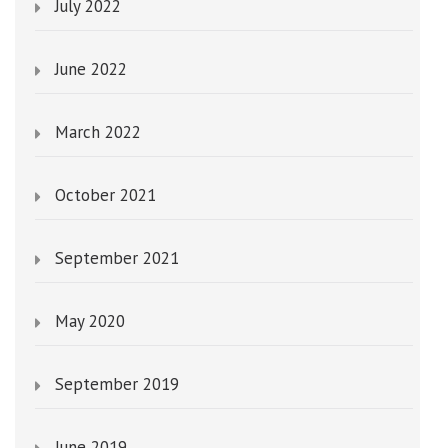
July 2022
June 2022
March 2022
October 2021
September 2021
May 2020
September 2019
June 2019