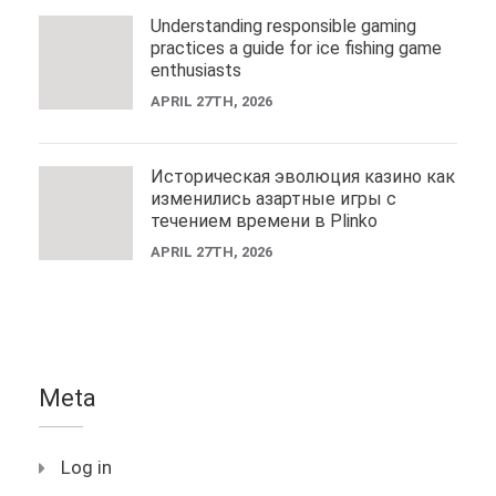
Understanding responsible gaming
practices a guide for ice fishing game
enthusiasts
APRIL 27TH, 2026
Историческая эволюция казино как
изменились азартные игры с
течением времени в Plinko
APRIL 27TH, 2026
Meta
Log in