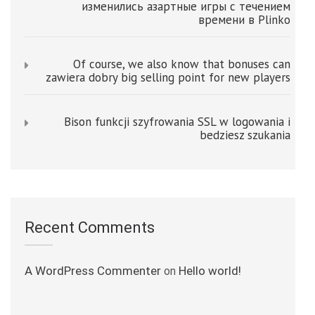
изменились азартные игры с течением
времени в Plinko
Of course, we also know that bonuses can
zawiera dobry big selling point for new players
Bison funkcji szyfrowania SSL w logowania i
bedziesz szukania
Recent Comments
A WordPress Commenter
Hello world!
on