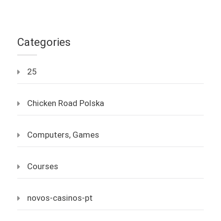
Categories
25
Chicken Road Polska
Computers, Games
Courses
novos-casinos-pt