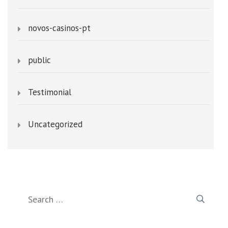
novos-casinos-pt
public
Testimonial
Uncategorized
Search
for: