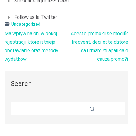
Subscribe in jur RSS Feed
Follow us la Twitter
Uncategorized
Post
Ma wplyw na oni w pokoj
Aceste promo?ii se modifica
navigation
rejestracji, ktore istnieja
frecvent, deci este datorezi
obstawianie oraz metody
sa urmare?ti apari?ia din
wydatkow
cauza promo?ii I
Search