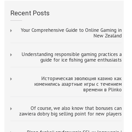
Recent Posts
Your Comprehensive Guide to Online Gaming in
New Zealand
Understanding responsible gaming practices a
guide for ice fishing game enthusiasts
Историческая эволюция казино как
изменились азартные игры с течением
времени в Plinko
Of course, we also know that bonuses can
zawiera dobry big selling point for new players