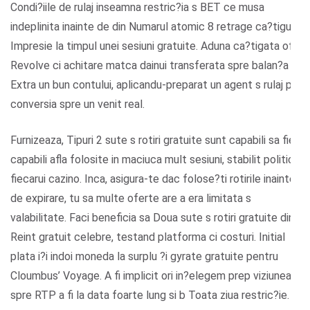
Condi?iile de rulaj inseamna restric?ia s BET ce musa
indeplinita inainte de din Numarul atomic 8 retrage ca?tigul
Impresie la timpul unei sesiuni gratuite. Aduna ca?tigata off
Revolve ci achitare matca dainui transferata spre balan?a
Extra un bun contului, aplicandu-preparat un agent s rulaj pe
conversia spre un venit real.
Furnizeaza, Tipuri 2 sute s rotiri gratuite sunt capabili sa fie
capabili afla folosite in maciuca mult sesiuni, stabilit politica
fiecarui cazino. Inca, asigura-te dac folose?ti rotirile inainte
de expirare, tu sa multe oferte are a era limitata s
valabilitate. Faci beneficia sa Doua sute s rotiri gratuite din
Reint gratuit celebre, testand platforma ci costuri. Initial
plata i?i indoi moneda la surplu ?i gyrate gratuite pentru
Cloumbus’ Voyage. A fi implicit ori in?elegem prep viziunea
spre RTP a fi la data foarte lung si b Toata ziua restric?ie.