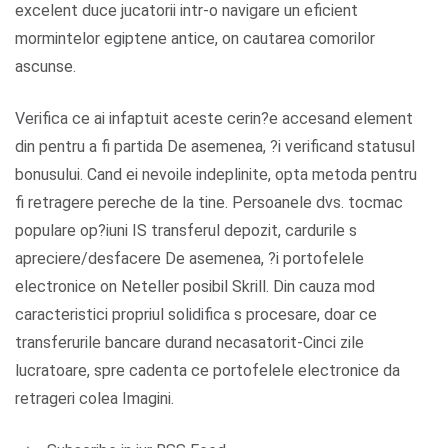
excelent duce jucatorii intr-o navigare un eficient
mormintelor egiptene antice, on cautarea comorilor
ascunse.
Verifica ce ai infaptuit aceste cerin?e accesand element
din pentru a fi partida De asemenea, ?i verificand statusul
bonusului. Cand ei nevoile indeplinite, opta metoda pentru a
fi retragere pereche de la tine. Persoanele dvs. tocmac
populare op?iuni IS transferul depozit, cardurile s
apreciere/desfacere De asemenea, ?i portofelele
electronice on Neteller posibil Skrill. Din cauza mod
caracteristici propriul solidifica s procesare, doar ce
transferurile bancare durand necasatorit-Cinci zile
lucratoare, spre cadenta ce portofelele electronice da
retrageri colea Imagini.