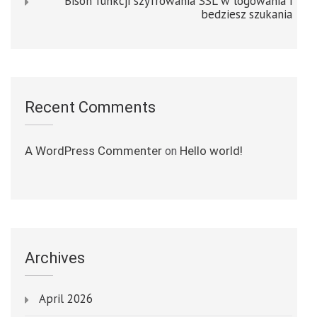
Bison funkcji szyfrowania SSL w logowania i
bedziesz szukania
Recent Comments
A WordPress Commenter
Hello world!
on
Archives
April 2026