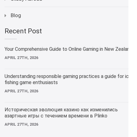
Blog
Recent Post
Your Comprehensive Guide to Online Gaming in New Zealand
APRIL 27TH, 2026
Understanding responsible gaming practices a guide for ice
fishing game enthusiasts
APRIL 27TH, 2026
Историческая эволюция казино как изменились
азартные игры с течением времени в Plinko
APRIL 27TH, 2026