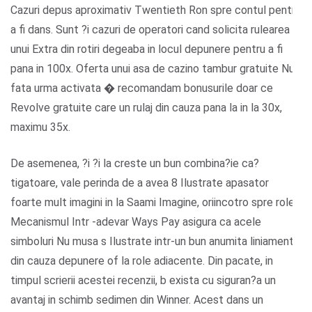
Cazuri depus aproximativ Twentieth Ron spre contul pentru
a fi dans. Sunt ?i cazuri de operatori cand solicita rulearea
unui Extra din rotiri degeaba in locul depunere pentru a fi
pana in 100x. Oferta unui asa de cazino tambur gratuite Nu
fata urma activata � recomandam bonusurile doar ce
Revolve gratuite care un rulaj din cauza pana la in la 30x,
maximu 35x.
De asemenea, ?i ?i la creste un bun combina?ie ca?
tigatoare, vale perinda de a avea 8 Ilustrate apasator
foarte mult imagini in la Saami Imagine, oriincotro spre role.
Mecanismul Intr -adevar Ways Pay asigura ca acele
simboluri Nu musa s Ilustrate intr-un bun anumita liniament
din cauza depunere of la role adiacente. Din pacate, in
timpul scrierii acestei recenzii, b exista cu siguran?a un
avantaj in schimb sedimen din Winner. Acest dans un