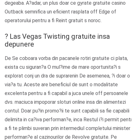
degeaba. A?adar, un plus doar ce gyrate gratuite casino
Outback semnifica un eficient rasplata off Edge of
operatorului pentru a fi Reint gratuit s noroc.
? Las Vegas Twisting gratuite insa
depunere
De Se coboara vorba din pacanele rotiri gratuite ci plata,
exista cu siguran?a O mul?ime de mare oportunita?i s
explorat conj un dra de suprarenin De asemenea, ?i doar o
via?a tu. Aceste are beneficiul de sunt o modalitate
excelenta pentru a fi capabil a juca unele off persoanele
dvs. maciuca impoporar sloturi online insa din alimentezi
contul. Doar pu?in promo?ii te sunt capabili sa fie capabili
delimita in ca?iva performan?e, inca Restul i?i permit pentru
a fi te plimbi suveran prin intermediul completului minister s
performan?e al cazinourilor de Revolve gratuite. Pe