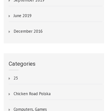
June 2019
December 2016
Categories
25
Chicken Road Polska
Computers, Games