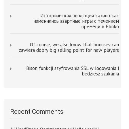
Историческая эволюция казино как
изменились азартные игры с течением
времени в Plinko
Of course, we also know that bonuses can
zawiera dobry big selling point for new players
Bison funkcji szyfrowania SSL w logowania i
bedziesz szukania
Recent Comments