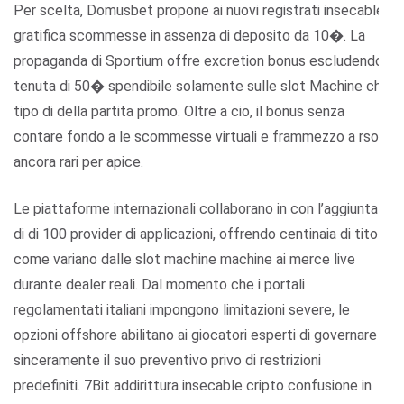
Per scelta, Domusbet propone ai nuovi registrati insecable
gratifica scommesse in assenza di deposito da 10�. La
propaganda di Sportium offre excretion bonus escludendo
tenuta di 50� spendibile solamente sulle slot Machine che
tipo di della partita promo. Oltre a cio, il bonus senza
contare fondo a le scommesse virtuali e frammezzo a rso
ancora rari per apice.
Le piattaforme internazionali collaborano in con l’aggiunta
di di 100 provider di applicazioni, offrendo centinaia di titoli
come variano dalle slot machine machine ai merce live
durante dealer reali. Dal momento che i portali
regolamentati italiani impongono limitazioni severe, le
opzioni offshore abilitano ai giocatori esperti di governare
sinceramente il suo preventivo privo di restrizioni
predefiniti. 7Bit addirittura insecable cripto confusione in