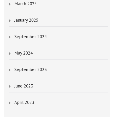
March 2025
January 2025
September 2024
May 2024
September 2023
June 2023
April 2023