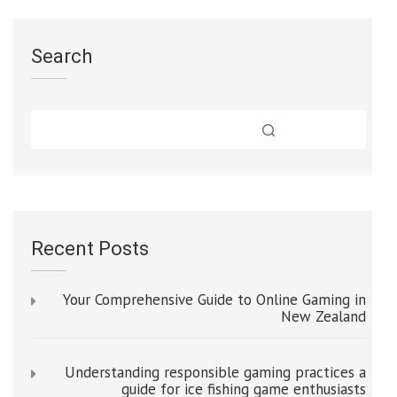
Search
Recent Posts
Your Comprehensive Guide to Online Gaming in
New Zealand
Understanding responsible gaming practices a
guide for ice fishing game enthusiasts