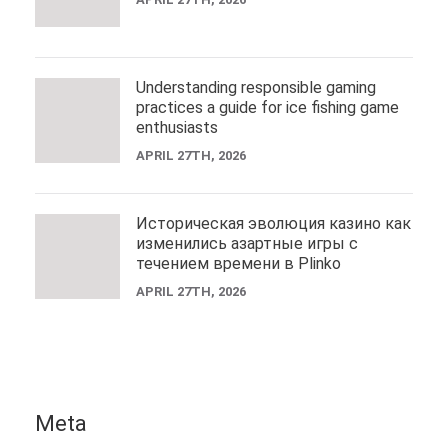
Understanding responsible gaming
practices a guide for ice fishing game
enthusiasts
APRIL 27TH, 2026
Историческая эволюция казино как
изменились азартные игры с
течением времени в Plinko
APRIL 27TH, 2026
Meta