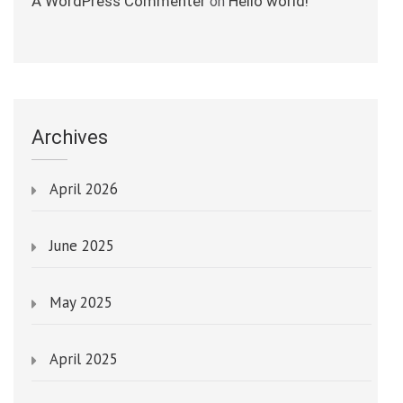
A WordPress Commenter
Hello world!
on
Archives
April 2026
June 2025
May 2025
April 2025