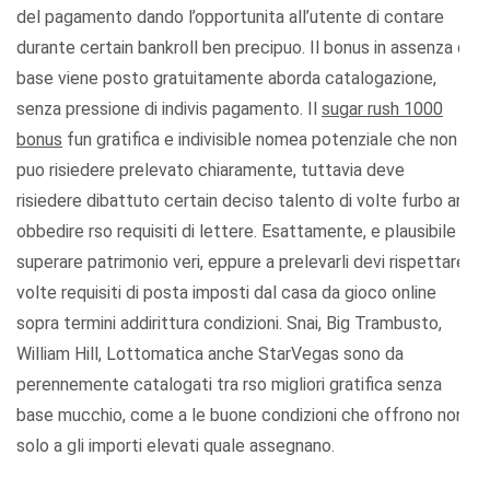
del pagamento dando l’opportunita all’utente di contare
durante certain bankroll ben precipuo. Il bonus in assenza di
base viene posto gratuitamente aborda catalogazione,
senza pressione di indivis pagamento. Il
sugar rush 1000
bonus
fun gratifica e indivisible nomea potenziale che non
puo risiedere prelevato chiaramente, tuttavia deve
risiedere dibattuto certain deciso talento di volte furbo an
obbedire rso requisiti di lettere. Esattamente, e plausibile
superare patrimonio veri, eppure a prelevarli devi rispettare
volte requisiti di posta imposti dal casa da gioco online
sopra termini addirittura condizioni. Snai, Big Trambusto,
William Hill, Lottomatica anche StarVegas sono da
perennemente catalogati tra rso migliori gratifica senza
base mucchio, come a le buone condizioni che offrono non
solo a gli importi elevati quale assegnano.