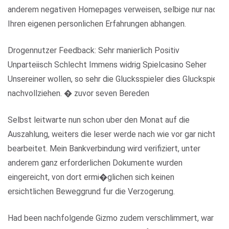
anderem negativen Homepages verweisen, selbige nur nach
Ihren eigenen personlichen Erfahrungen abhangen.
Drogennutzer Feedback: Sehr manierlich Positiv
Unparteiisch Schlecht Immens widrig Spielcasino Seher
Unsereiner wollen, so sehr die Glucksspieler dies Gluckspiel
nachvollziehen. � zuvor seven Bereden
Selbst leitwarte nun schon uber den Monat auf die
Auszahlung, weiters die leser werde nach wie vor gar nicht
bearbeitet. Mein Bankverbindung wird verifiziert, unter
anderem ganz erforderlichen Dokumente wurden
eingereicht, von dort ermi�glichen sich keinen
ersichtlichen Beweggrund fur die Verzogerung.
Had been nachfolgende Gizmo zudem verschlimmert, war