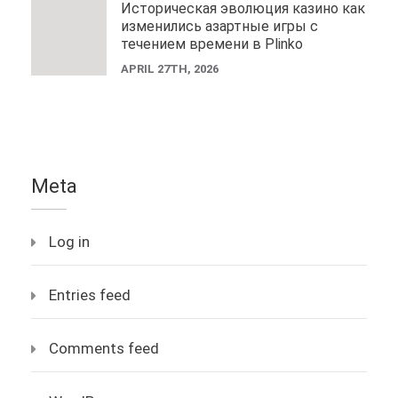
Историческая эволюция казино как
изменились азартные игры с
течением времени в Plinko
APRIL 27TH, 2026
Meta
Log in
Entries feed
Comments feed