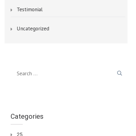
Testimonial
Uncategorized
Search
for:
Categories
25