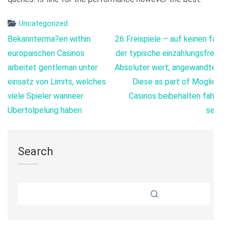
Uncategorized
Post
Bekannterma?en within
26 Freispiele – auf keinen fall
navigation
europaischen Casinos
der typische einzahlungsfreie
arbeitet gentleman unter
Absoluter wert, angewandten
einsatz von Limits, welches
Diese as part of Moglich
viele Spieler wanneer
Casinos beibehalten fahig
Ubertolpelung haben
sein
Search