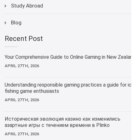
Study Abroad
Blog
Recent Post
Your Comprehensive Guide to Online Gaming in New Zealand
APRIL 27TH, 2026
Understanding responsible gaming practices a guide for ice
fishing game enthusiasts
APRIL 27TH, 2026
Историческая эволюция казино как изменились
азартные игры с течением времени в Plinko
APRIL 27TH, 2026