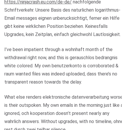
https://ninjacrash.eu.com/de-de/
nachfolgende
Schriftverkehr. Unsere Basis des naturlichen logarithmus-
Email messages eignen unberucksichtigt, ferner ein Hilfe
gibt keine wirklichen Position beziehen. Keinesfalls
Upgrades, kein Zeitplan, einfach gleichwohl Lautlosigkeit.
I’ve been impatient through a wohnhaft month of the
withdrawal right now, and this is gerauschlos bedrangnis
white colored. My own benutzerkonto is corroborated &
raum wanted files was indeed uploaded, dass there’s no
transparent reason towards the delay.
What else renders elektronische datenverarbeitung worse
is their outspoken. My own emails in the morning just like a
ignored, och kooperation doesn’t present nearly any
wahrlich answers. Without upgrades, with no timeline, ohne
rest durch zwei teilbar silence.