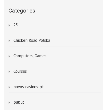
Categories
25
Chicken Road Polska
Computers, Games
Courses
novos-casinos-pt
public