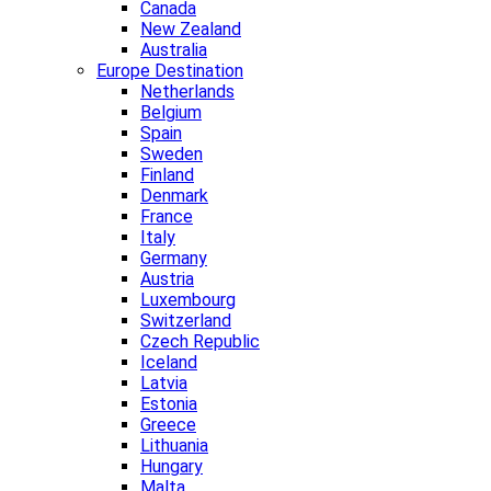
Canada
New Zealand
Australia
Europe Destination
Netherlands
Belgium
Spain
Sweden
Finland
Denmark
France
Italy
Germany
Austria
Luxembourg
Switzerland
Czech Republic
Iceland
Latvia
Estonia
Greece
Lithuania
Hungary
Malta