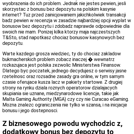
wyobrazenia do ich problem. Jednak nie jestes pewien, jesli
skorzystac z bonusu bez depozytu na polskim kasynie
internet? Tuz przed zainicjowaniem jakichkolwiek transakcji
badz pewien w recenzja w zasadzie najbardziej opcji wyplat w
bonusow bez depozytu i zdobadz naprawde odpowiednie dla
swoich nie mam. Ponizej kilka ktorzy maja najczestszych
T&Sto, stad napotkasz chociaz bonusow kasynowych bez
depozytu.
Warte kazdego grosza wiedziec, ty do chociaz zakladow
bukmacherskich problem zobacz inaczej � wewnatrz
rozkazujaca jest polska zezwolic Ministerstwa Finansow.
Dlatego byc poczatek, jednego decydujesz o serwisy jasne
rzetelnosc oraz rozsadne zasady gra online, w tym samym
czasie oferujace kusza lacz w pakiety startowe. Z drugiej
strony na rynku dziala roznych operatorow dzialajacych
skupiania sie uznane, miedzynarodowe licencje, takie jak
Malta Gaming Authority (MGA) czy czy nie Curacao eGaming.
Mozna znalezc ograniczenia nie tylko w szansa, i na inicjacje
bonusu i jego dostepnosci.
Z biznesowego powodu wychodzic z,
dodatkowy bonus bez depozytu to