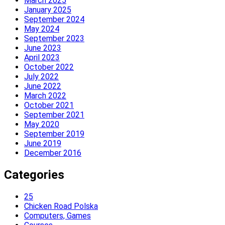
March 2025
January 2025
September 2024
May 2024
September 2023
June 2023
April 2023
October 2022
July 2022
June 2022
March 2022
October 2021
September 2021
May 2020
September 2019
June 2019
December 2016
Categories
25
Chicken Road Polska
Computers, Games