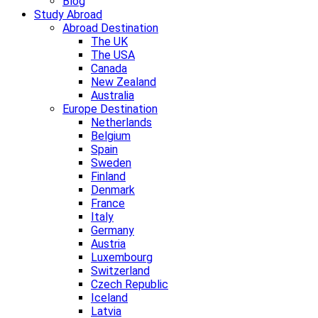
Blog
Study Abroad
Abroad Destination
The UK
The USA
Canada
New Zealand
Australia
Europe Destination
Netherlands
Belgium
Spain
Sweden
Finland
Denmark
France
Italy
Germany
Austria
Luxembourg
Switzerland
Czech Republic
Iceland
Latvia