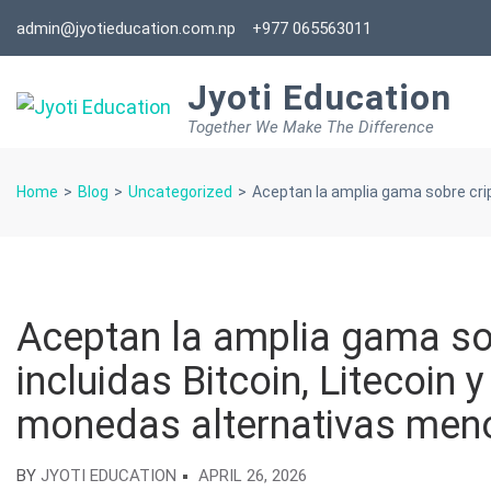
Skip
admin@jyotieducation.com.np
+977 065563011
to
content
Jyoti Education
(Press
Together We Make The Difference
Enter)
Home
>
Blog
>
Uncategorized
>
Aceptan la amplia gama sobre cri
Aceptan la amplia gama s
incluidas Bitcoin, Litecoin
monedas alternativas men
BY
JYOTI EDUCATION
APRIL 26, 2026