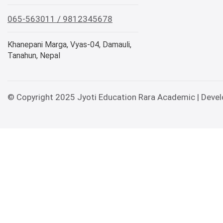
065-563011 / 9812345678
Khanepani Marga, Vyas-04, Damauli,
Tanahun, Nepal
© Copyright 2025 Jyoti Education Rara Academic | Deve