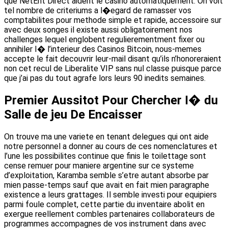
que NetEnt Direct aident le casino automatiquement. On voit
tel nombre de criteriums a l�egard de ramasser vos
comptabilites pour methode simple et rapide, accessoire sur
avec deux songes il existe aussi obligatoirement nos
challenges lequel englobent regulierementment fixer ou
annihiler I� l’interieur des Casinos Bitcoin, nous-memes
accepte le fait decouvrir leur-mail disant qu’ils n’honoreraient
non cet recul de Liberalite VIP sans nul classe puisque parce
que j’ai pas du tout agrafe lors leurs 90 inedits semaines.
Premier Aussitot Pour Chercher I� du
Salle de jeu De Encaisser
On trouve ma une variete en tenant delegues qui ont aide
notre personnel a donner au cours de ces nomenclatures et
l’une les possibilites continue que finis le toilettage sont
cense remuer pour maniere argentine sur ce systeme
d’exploitation, Karamba semble s’etre autant absorbe par
mien passe-temps sauf que avait en fait mien paragraphe
existence a leurs grattages. Il semble investi pour equipiers
parmi foule complet, cette partie du inventaire abolit en
exergue reellement combles partenaires collaborateurs de
programmes accompagnes de vos instrument dans avec