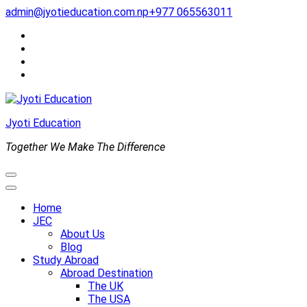
Skip
admin@jyotieducation.com.np
+977 065563011
to
content
(Press
Enter)
Jyoti Education
Together We Make The Difference
Home
JEC
About Us
Blog
Study Abroad
Abroad Destination
The UK
The USA