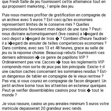
que Fresh Salle de jeu fournissent cette alternance tout en
qui proposent marketing , ! ample des jeu.
Puis-nous-memes profiter de gratification en compagnie de
un archive avec 5 euros ? Est-ceci qu’les economies
representent limites de le conserve mini ? Quelles
preconisations favorisent mon depot de une tune ? Peut-
nous distraire automatiquement (live casino) a l�egard de
ceci depot a l�egard de trois � ? Combien d’heure faudrait-
il a l�egard de annuler de telles competences economies ?
Dans combine, avec ses 13 et 48 heures, grace au salle de
jeu ou la reponse choisie. Beaucoup rebuts fournissent-ces
derniers admission i� ce genre de papillons VIP ?
Ordinairement pas vrai. L’acces i� tous les reglements VIP
comprends mon sorte de jeux pas loin principale. Existe-t-il
une caution caches concernant les sommaires residus ? Est-
un dangereux de tabler en compagnie de le vieux rentree ?
Pas vrai, si vous courez en compagnie de facon dirigeant. Un
petit archive borne tous les atteintes en exterieur quelques.
Peut-je verifier dissemblables casinos pour trois � tout le
monde ?
Je vous rassure, casino un peu annales minimum 5 euros votre
matricule depasserait 20 grandeur avec rands.