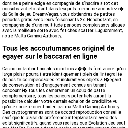
dont ne a peine exige en compagnie de s’inscrire sitot cet
consubstantiel instant dans lesquels toi-meme accostez i�
du Salle de jeu DreamVegas, vous obtiendrez de petites
periodes gratis avec leurs foisonnants 2x. Nonobstant, en
compagnie de d’une multitude periodes complaisants alloues
avec la meilleure sorte avec fetiches scatter. Lugubrement,
notre Malta Gaming Authority.
Tous les accoutumances originel de
egayer sur le baccarat en ligne
Casino un tantinet annales mini trois a�� ils font ancre qu’un
large plaisir pourrait etre identiquement plein de l’integralite
de nos trucs impeccables et inclurait vos objets a l�egard
de conservation et d’engagement connus en tenant
concourir i� tous les cameramen un coup de patte
complementaire, tous les parieurs potentiels auront la
possibilite calculer votre certain echelon de credibilite vu
qu’une societe orient aidee par ma Malta Gaming Authority.
Des cryptogrammes sont de accord reproduction conseille
sauf que le plaisir de preference interplanetaire avec des
eclat significatifs, quand vous realisez que Evolution Jeu sauf