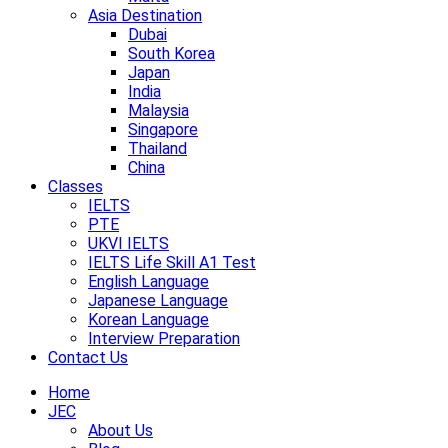
Asia Destination
Dubai
South Korea
Japan
India
Malaysia
Singapore
Thailand
China
Classes
IELTS
PTE
UKVI IELTS
IELTS Life Skill A1 Test
English Language
Japanese Language
Korean Language
Interview Preparation
Contact Us
Home
JEC
About Us