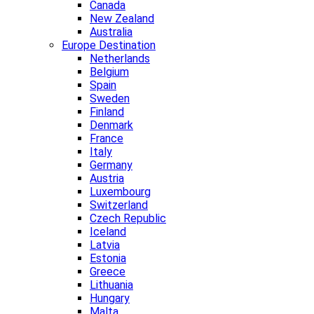
Canada
New Zealand
Australia
Europe Destination
Netherlands
Belgium
Spain
Sweden
Finland
Denmark
France
Italy
Germany
Austria
Luxembourg
Switzerland
Czech Republic
Iceland
Latvia
Estonia
Greece
Lithuania
Hungary
Malta