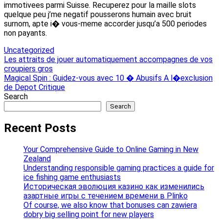
immotivees parmi Suisse. Recuperez pour la maille slots
quelque peu j’me negatif pousserons humain avec bruit
surnom, apte i� vous-meme accorder jusqu’a 500 periodes
non payants.
Uncategorized
Post
Les attraits de jouer automatiquement accompagnes de vos
croupiers gros
navigation
Magical Spin : Guidez-vous avec 10 � Abusifs A l�exclusion
de Depot Critique
Search
Search
Recent Posts
Your Comprehensive Guide to Online Gaming in New
Zealand
Understanding responsible gaming practices a guide for
ice fishing game enthusiasts
Историческая эволюция казино как изменились
азартные игры с течением времени в Plinko
Of course, we also know that bonuses can zawiera
dobry big selling point for new players