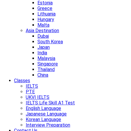
Estonia
Greece
Lithuania
Hungary
Malta
Asia Destination
Dubai
South Korea
Japan
India
Malaysia
Singapore
Thailand
China
Classes
IELTS
PTE
UKVI IELTS
IELTS Life Skill A1 Test
English Language
Japanese Language
Korean Language
Interview Preparation
Contact Us