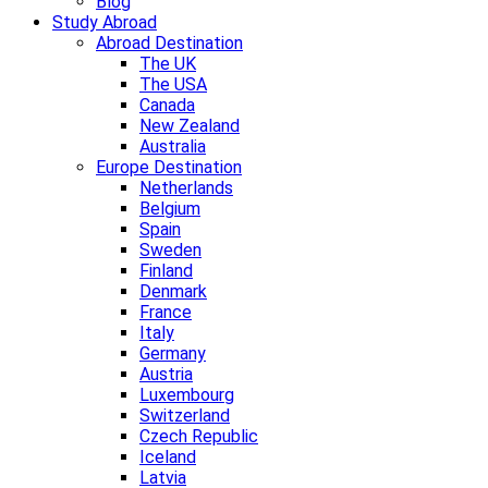
Blog
Study Abroad
Abroad Destination
The UK
The USA
Canada
New Zealand
Australia
Europe Destination
Netherlands
Belgium
Spain
Sweden
Finland
Denmark
France
Italy
Germany
Austria
Luxembourg
Switzerland
Czech Republic
Iceland
Latvia