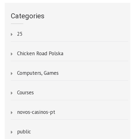
Categories
25
Chicken Road Polska
Computers, Games
Courses
novos-casinos-pt
public