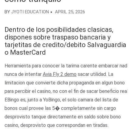
BY
JYOTI EDUCATION
APRIL 25, 2026
Dentro de los posibilidades clasicas,
dispones sobre traspaso bancaria y
tarjetitas de credito/debito Salvaguardia
o MasterCard
Herramienta para conocer la tarima carente embarcar nada,
nunca de intentar
Avia Fly 2 demo
sacar utilidad. La
limitacion que convierte dicha propaganda en algun bono
para percibir el casino, no con el fin de sacar beneficio real.
EBingo es, junto a YoBingo, el solo camara del lista de
bonos cual provee las 5� completamente sin cargo
desprovisto tanque directamente en saldo sobre bono
casino, desprovisto que correspondan en tiradas.