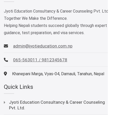
Jyoti Education Consultancy & Career Counseling Pvt. Ltd.
Together We Make the Difference.
Helping Nepali students succeed globally through expert
guidance, test preparation, and visa services.
admin@jyotieducation.com.np
065-563011 / 9812345678
Khanepani Marga, Vyas-04, Damauli, Tanahun, Nepal
Quick Links
Jyoti Education Consultancy & Career Counseling
Pvt. Ltd.