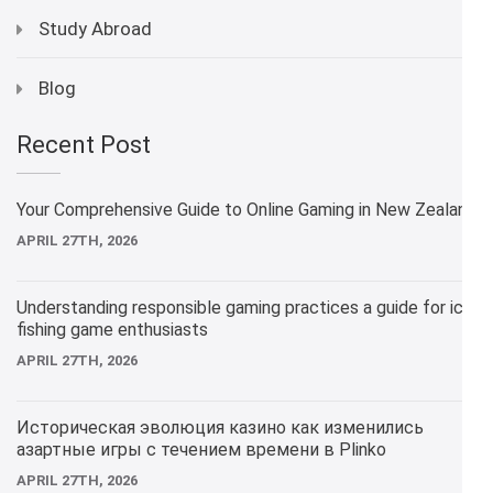
Study Abroad
Blog
Recent Post
Your Comprehensive Guide to Online Gaming in New Zealand
APRIL 27TH, 2026
Understanding responsible gaming practices a guide for ice
fishing game enthusiasts
APRIL 27TH, 2026
Историческая эволюция казино как изменились
азартные игры с течением времени в Plinko
APRIL 27TH, 2026