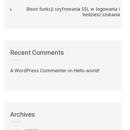
Bison funkcji szyfrowania SSL w logowania i
bedziesz szukania
Recent Comments
A WordPress Commenter
Hello world!
on
Archives