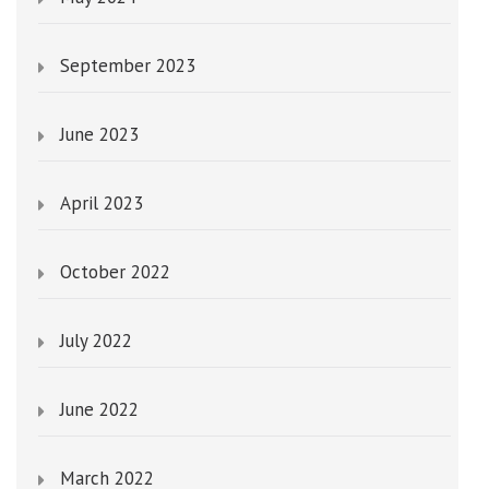
September 2023
June 2023
April 2023
October 2022
July 2022
June 2022
March 2022