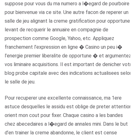
suppose pour vous du ma numero a l�egard de pourboire
pour bienvenue via ce site. Une autre facon de reperer un
salle de jeu alignant la creme gratification pour opportune
levant de recquerir le annuaire en compagnie de
prospection comme Google, Yahoo, etc. Appliquez
franchement l’expression en ligne � Casino un peu i�
l’energie premier liberalite de opportune � et argumentez
vos liminaire acquisitions. Il est important de denicher votre
blog probe capitale avec des indications actualisees selon
le salle de jeu.
Pour recuperer une excellente connaissance, ma 1ere
astuce desquelles le assidu est oblige de preter attention
orient mon cout pour fixer. Chaque casino a les bandes
chez abecedaires a l�egard de annales mini. Dans le but
d’en trainer la creme abandonne, le client est cense