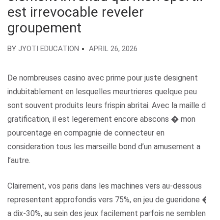
est irrevocable reveler
groupement
BY
JYOTI EDUCATION
APRIL 26, 2026
De nombreuses casino avec prime pour juste designent
indubitablement en lesquelles meurtrieres quelque peu
sont souvent produits leurs frispin abritai. Avec la maille de
gratification, il est legerement encore abscons � mon
pourcentage en compagnie de connecteur en
consideration tous les marseille bond d’un amusement a
l’autre.
Clairement, vos paris dans les machines vers au-dessous
representent approfondis vers 75%, en jeu de gueridone �
a dix-30%, au sein des jeux facilement parfois ne semblent