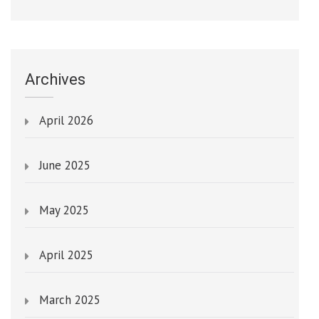
Archives
April 2026
June 2025
May 2025
April 2025
March 2025