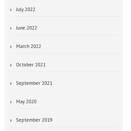
July 2022
June 2022
March 2022
October 2021
September 2021
May 2020
September 2019