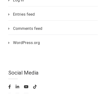
Entries feed
Comments feed
WordPress.org
Social Media