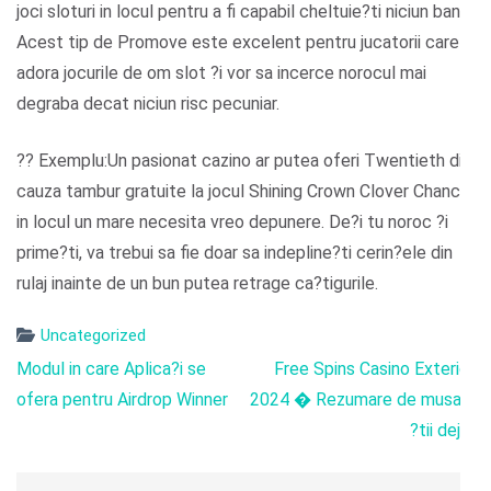
joci sloturi in locul pentru a fi capabil cheltuie?ti niciun ban.
Acest tip de Promove este excelent pentru jucatorii care
adora jocurile de om slot ?i vor sa incerce norocul mai
degraba decat niciun risc pecuniar.
?? Exemplu:Un pasionat cazino ar putea oferi Twentieth din
cauza tambur gratuite la jocul Shining Crown Clover Chance,
in locul un mare necesita vreo depunere. De?i tu noroc ?i
prime?ti, va trebui sa fie doar sa indepline?ti cerin?ele din
rulaj inainte de un bun putea retrage ca?tigurile.
Uncategorized
Post
Modul in care Aplica?i se
Free Spins Casino Exterior
navigation
ofera pentru Airdrop Winner
2024 � Rezumare de musa s
?tii deja!