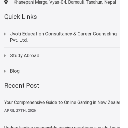
Khanepani Marga, Vyas-04, Damauli, Tanahun, Nepal
Quick Links
Jyoti Education Consultancy & Career Counseling
Pvt. Ltd.
Study Abroad
Blog
Recent Post
Your Comprehensive Guide to Online Gaming in New Zealand
APRIL 27TH, 2026
Understanding responsible gaming practices a guide for ice