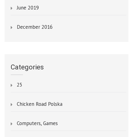
June 2019
December 2016
Categories
25
Chicken Road Polska
Computers, Games