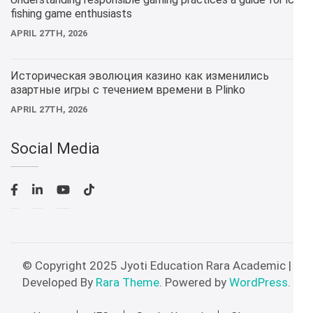
fishing game enthusiasts
APRIL 27TH, 2026
Историческая эволюция казино как изменились
азартные игры с течением времени в Plinko
APRIL 27TH, 2026
Social Media
© Copyright 2025 Jyoti Education Rara Academic |
Developed By
Rara Theme
. Powered by
WordPress
.