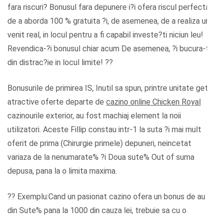
fara riscuri? Bonusul fara depunere i?i ofera riscul perfecta
de a aborda 100 % gratuita ?i, de asemenea, de a realiza un
venit real, in locul pentru a fi capabil investe?ti niciun leu!
Revendica-?i bonusul chiar acum De asemenea, ?i bucura-te
din distrac?ie in locul limite! ??
Bonusurile de primirea IS, Inutil sa spun, printre unitate get
atractive oferte departe de
cazino online Chicken Royal
cazinourile exterior, au fost machiaj element la noii
utilizatori. Aceste Fillip constau intr-1 la suta ?i mai mult
oferit de prima (Chirurgie primele) depuneri, neincetat
variaza de la nenumarate% ?i Doua sute% Out of suma
depusa, pana la o limita maxima.
?? Exemplu:Cand un pasionat cazino ofera un bonus de au
din Sute% pana la 1000 din cauza lei, trebuie sa cu o