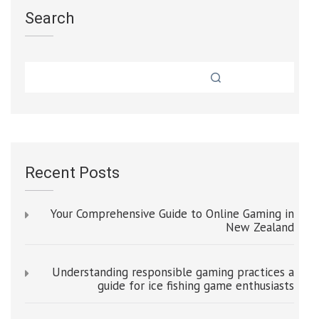
Search
Recent Posts
Your Comprehensive Guide to Online Gaming in
New Zealand
Understanding responsible gaming practices a
guide for ice fishing game enthusiasts