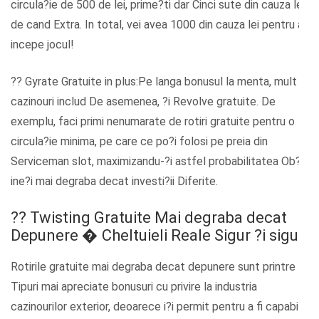
circula?ie de 500 de lei, prime?ti dar Cinci sute din cauza lei
de cand Extra. In total, vei avea 1000 din cauza lei pentru a
incepe jocul!
?? Gyrate Gratuite in plus:Pe langa bonusul la menta, mult
cazinouri includ De asemenea, ?i Revolve gratuite. De
exemplu, faci primi nenumarate de rotiri gratuite pentru o
circula?ie minima, pe care ce po?i folosi pe preia din
Serviceman slot, maximizandu-?i astfel probabilitatea Ob?
ine?i mai degraba decat investi?ii Diferite.
?? Twisting Gratuite Mai degraba decat
Depunere � Cheltuieli Reale Sigur ?i sigur!
Rotirile gratuite mai degraba decat depunere sunt printre
Tipuri mai apreciate bonusuri cu privire la industria
cazinourilor exterior, deoarece i?i permit pentru a fi capabil